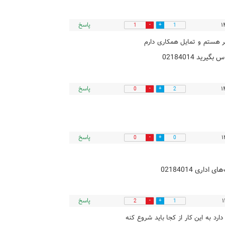
پاسخ
1
1
 هستم و تمایل همکاری دارم
ید 02184014
پاسخ
0
2
پاسخ
0
0
اری 02184014
پاسخ
2
1
رد به این کار از کجا باید شروع کنه