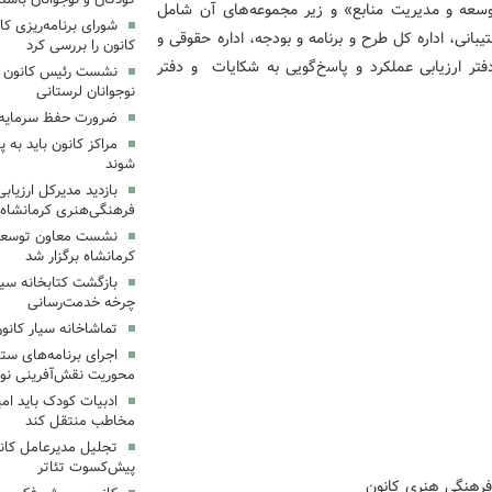
وسعه و مدیریت منابع» و زیر مجموعه‌های آن شامل
شورای برنامه‌ریزی کان
یبانی، اداره کل طرح و برنامه و بودجه، اداره حقوقی و
کانون را بررسی کرد
ﺘﺮ ارزﯾﺎﺑﯽ ﻋﻤﻠﮑﺮد و ﭘﺎﺳخ‌گوﯾﯽ ﺑﻪ ﺷﮑاﯾﺎت و دﻓﺘﺮ
نشست رئیس کانون علو
نوجوانان لرستانی
ضرورت حفظ سرمایه‌
مراکز کانون باید به پ
شوند
بازدید مدیرکل ارزیابی
فرهنگی‌هنری کرمانشاه
نشست معاون توسعه ک
کرمانشاه برگزار شد
بازگشت کتابخانه سیا
چرخه خدمت‌رسانی
تماشاخانه سیار کانو
اجرای برنامه‌های ستا
محوریت نقش‌آفرینی نوج
ادبیات کودک باید ام
مخاطب منتقل کند
تجلیل مدیرعامل کانو
پیش‌کسوت تئاتر