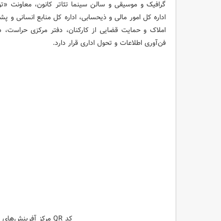
گرافیک و موسیقی و سالن سینما تئاتر کانون، معاونت «ت
اداره کل امور مالی و ذیحسابی، اداره کل منابع انسانی و پشت
املاک و حمایت قضایی از کارکنان، دﻓﺘﺮ ﻣﺮﮐﺰی ﺣﺮاﺳت، دﻓ
ﻓن‌آوری اﻃﻼعات و ﺗﺤﻮل اداری قرار دارد.
کد QR مرکز آفرینش‌های فرهنگی هنری کانون