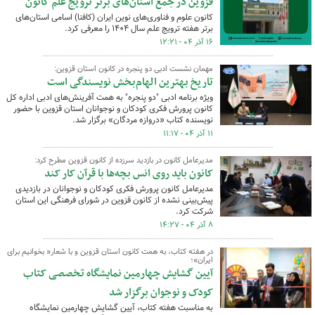
قزوین در جمع استان‌های برتر ترویج علم کانون
کانون علوم و فناوری‌های نوین ایران (کافنا) اسامی استان‌های
برتر هفته ترویج علم سال ۱۴۰۴ را معرفی کرد.
۱۶ آذر ۰۴ - ۱۲:۲۱
مهمان نشست ادبی دو پنجره در کانون استان قزوین:
تاریخ بهترین الهام‌بخش نویسندگی است
ویژه برنامه ادبی "دو پنجره" به همت آفرینش‌های ادبی اداره کل
کانون پرورش فکری کودکان و نوجوانان استان قزوین با حضور
نویسنده کتاب «دروازه مردگان» برگزار شد.
۱۱ آذر ۰۴ - ۱۱:۱۷
مدیرعامل کانون در بازدید سرزده از کانون قزوین مطرح کرد:
کانون باید روی انس بچه‌ها با قرآن کار کند
مدیرعامل کانون پرورش فکری کودکان و نوجوانان در بازدیدی
پیش‌بینی نشده از کانون قزوین در شورای فرهنگی این استان
شرکت کرد.
۸ آذر ۰۴ - ۱۴:۲۷
در هفته کتاب، به همت کانون استان قزوین و با شعار« بخوانیم برای
ایران»؛
آیین گشایش چهارمین نمایشگاه تخصصی کتاب
کودک و نوجوان برگزار شد
به مناسبت هفته کتاب،‌ آیین گشایش چهارمین نمایشگاه