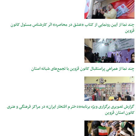
چند نما از آیین رونمایی از کتاب «عشق در محاصره» اثر کارشناس مسئول کانون
قزوین
چند نما از همراهی پراستقبال کانون قزوین با تجمع‌های شبانه استان
گزارش تصویری برگزاری ویژه برنامه«دخترم افتخار ایران» در مراکز فرهنگی و هنری
کانون استان قزوین