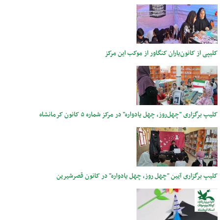
کلیپی از کانون‌یاران کنگاور از موکب این مرکز
کلیپ برگزاری "چهل‌روز، چهل یادواره" در مرکز شماره ۵ کانون کرمانشاه
کلیپ برگزاری آیین "چهل‌ روز، چهل یادواره" در کانون قصرشیرین