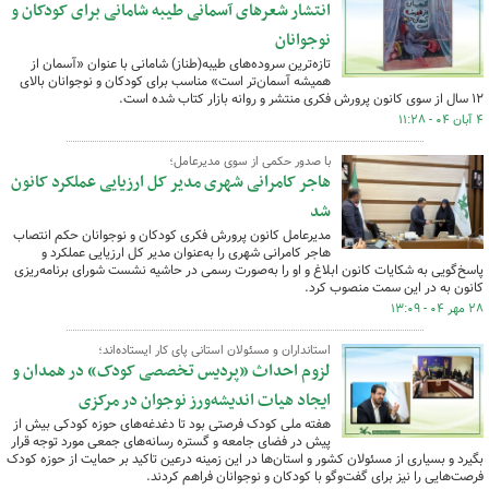
انتشار شعرهای آسمانی طیبه شامانی برای کودکان و
نوجوانان
تازه‌ترین سروده‌های طیبه(طناز) شامانی با عنوان «آسمان از
همیشه آسمان‌تر است» مناسب برای کودکان و نوجوانان بالای
۱۲ سال از سوی کانون پرورش فکری منتشر و روانه بازار کتاب شده است.
۴ آبان ۰۴ - ۱۱:۲۸
با صدور حکمی از سوی مدیرعامل؛
هاجر کامرانی شهری مدیر کل ارزیایی عملکرد کانون
شد
مدیرعامل کانون پرورش فکری کودکان و نوجوانان حکم انتصاب
هاجر کامرانی شهری را به‌عنوان مدیر کل ارزیایی عملکرد و
پاسخ‌گویی به شکایات کانون ابلاغ و او را به‌صورت رسمی در حاشیه نشست شورای برنامه‌ریزی
کانون به در این سمت منصوب کرد.
۲۸ مهر ۰۴ - ۱۳:۰۹
استانداران و مسئولان استانی پای کار ایستاده‌اند؛
‌لزوم احداث «پردیس تخصصی کودک» در همدان و
ایجاد هیات اندیشه‌ورز نوجوان در مرکزی
هفته ملی کودک فرصتی بود تا دغدغه‌های حوزه کودکی بیش از
پیش در فضای جامعه و گستره رسانه‌های جمعی مورد توجه قرار
بگیرد و بسیاری از مسئولان کشور و استان‌ها در این زمینه درعین تاکید بر حمایت از حوزه کودک
فرصت‌هایی را نیز برای گفت‌وگو با کودکان و نوجوانان فراهم کردند.