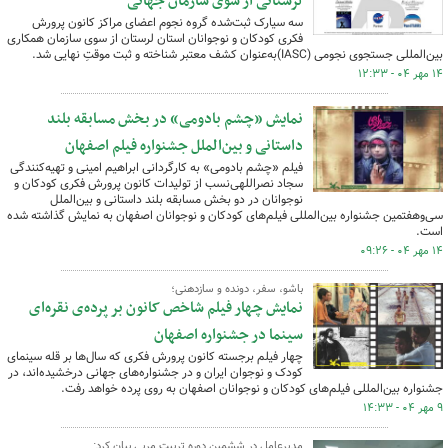
لرستانی از سوی سازمان جهانی
سه سیارک ثبت‌شده گروه نجوم اعضای مراکز کانون پرورش
فکری کودکان و نوجوانان استان لرستان از سوی سازمان همکاری
بین‌المللی جستجوی نجومی (IASC)به‌عنوان کشف معتبر شناخته و ثبت موقتِ نهایی شد.
۱۴ مهر ۰۴ - ۱۲:۳۳
نمایش «چشم بادومی» در بخش مسابقه بلند
داستانی و بین‌الملل جشنواره فیلم اصفهان
فیلم «چشم بادومی» به کارگردانی ابراهیم امینی و تهیه‌کنندگی
سجاد نصراللهی‌نسب از تولیدات کانون پرورش فکری کودکان و
نوجوانان در دو بخش مسابقه بلند داستانی و بین‌الملل
سی‌وهفتمین جشنواره بین‌المللی فیلم‌های کودکان و نوجوانان اصفهان به نمایش گذاشته شده
است.
۱۴ مهر ۰۴ - ۰۹:۲۶
باشو، سفر، دونده و سازدهنی؛
نمایش چهار فیلم شاخص کانون بر پرده‌ی نقره‌ای
سینما در جشنواره اصفهان
چهار فیلم برجسته کانون پرورش فکری که سال‌ها بر قله سینمای
کودک و نوجوان ایران و در جشنواره‌های جهانی درخشیده‌اند، در
جشنواره بین‌المللی فیلم‌های کودکان و نوجوانان اصفهان به روی پرده خواهد رفت.
۹ مهر ۰۴ - ۱۴:۳۳
مدیرعامل در ششمین دوره تربیت مربی بیان کرد: