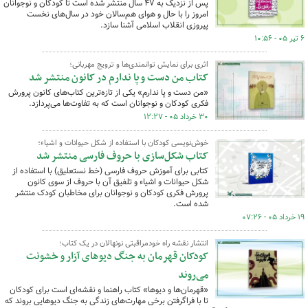
پس از نزدیک به ۴٧ سال منتشر شده است تا کودکان و نوجوانان
امروز را با حال و هوای هم‌سالان خود در سال‌های نخست
پیروزی انقلاب اسلامی آشنا سازد.
۶ تیر ۰۵ - ۱۰:۵۶
اثری برای نمایش توانمندی‌ها و ترویج مهربانی؛
کتاب من دست و پا ندارم در کانون منتشر شد
«من دست و پا ندارم» یکی از تازه‌ترین کتاب‌های کانون پرورش
فکری کودکان و نوجوانان است که به تفاوت‌ها می‌پردازد.
۳۰ خرداد ۰۵ - ۱۲:۲۷
خوش‌نویسی کودکان با استفاده از شکل حیوانات و اشیاء؛
کتاب شکل‌سازی با حروف فارسی منتشر شد
کتابی برای آموزش حروف فارسی (خط نستعلیق) با استفاده از
شکل حیوانات و اشیاء و تلفیق آن با حروف از سوی کانون
پرورش فکری کودکان و نوجوانان برای مخاطبان کودک منتشر
شده است.
۱۹ خرداد ۰۵ - ۰۷:۲۶
انتشار نقشه راه خودمراقبتی نونهالان در یک کتاب؛
کودکان قهرمان به جنگ دیوهای آزار و خشونت
می‌روند
«قهرمان‌ها و دیوها» کتاب راهنما و نقشه‌ای است برای کودکان
تا با فراگرفتن برخی مهارت‌های زندگی به جنگ دیوهایی بروند که