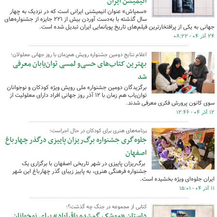
انیمیشن ایران
«سمپاش» عنوان انیمیشنی ایرانی است که در نزدیک به چهار
سال گذشته با به‌دست آوردن بیش از ۲۲۱ جایزه از جشنواره‌های
جهانی به یکی از پرافتخارترین فیلم‌های تاریخ پویانمایی ایران تبدیل شده است.
۲۴ آذر ۰۴ - ۰۸:۲۲
اعلام نتایج دومین جشنواره رویش هم‌زمان با روز جهانی معلولان؛
بهترین کتاب‌های حسی‌و لمسی توان‌یابان معرفی
شد
برگزیدگان دومین جشنواره ملی رویش ویژه کودکان و نوجوانان
توان‌یاب هم زمان با ۱۲ آذر روز جهانی افراد دارای معلولیت از
سوی کانون پرورش فکری معرفی شدند.
۱۲ آذر ۰۴ - ۱۲:۴۶
برنامه‌های هنری برای کودکان در حال اجراست؛
جلوه‌گری جشنواره برگ‌ریزان پاییزی درگذر چهارباغ
اصفهان
برگ‌ریزان پاییزی در شهر تاریخی اصفهان با برگزاری یک
جشنواره فرهنگی هنری، به پاییز زیبای گذر چهارباغ این شهر
ایران جلوه‌ای ویژه بخشیده است.
۱۱ آذر ۰۴ - ۱۵:۰۱
کتابی از مجموعه در جنگ چه گذشت؟؛
داستان «موشک گمشده باقرآباد» برای نوجوانان