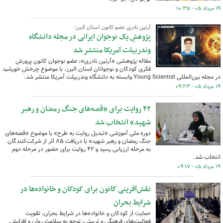
۱۹ مرداد ۰۵ - ۱۰:۳۵
آرتین نادری عضو کانون استان البرز؛
پژوهشِ یک نوجوان ایرانی در مجله دانشگاه
وندربیلت آمریکا منتشر شد
مقاله پژوهشی «آرتین نادری»، عضو نوجوان کانون پرورش
فکری کودکان و نوجوانان استان البرز، با موضوع چرخش خورشید
در مجله بین‌المللی Young Scientist وابسته به دانشگاه وندربیلت آمریکا منتشر شد.
۱۹ مرداد ۰۵ - ۰۹:۲۳
۴۲ روایت برای «قصه‌های جنگ رمضان و رهبر
شهید» انتخاب شد
دوره ملی آموزشی «تبدیل روایت به طرح» با موضوع «قصه‌های
جنگ رمضان و رهبر شهید» با دریافت ۸۵ اثر از شرکت‌کنندگان
به مرحله ارزیابی رسید و ۴۲ روایت برای حضور در مرحله دوم
انتخاب شد.
۱۹ مرداد ۰۵ - ۰۹:۱۷
نقش‌آفرینی کانون برای کودکان و خانواده‌ها در
شرایط بحران
حمایت از کودکان و خانواده‌ها در شرایط بحران، تقویت
فعالیت‌های فرهنگی و تربیتی، توجه به سلامت روان و افزایش