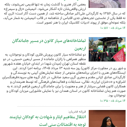
بعضی آثار هنری با گذشت زمان نه تنها قدیمی نمی‌شوند، بلکه
ارزش واقعی‌شان تازه آشکار می‌شود. انیمیشن «زال و سیمرغ»
که در سال ۱۳۵۶ به کارگردانی علی‌اکبر صادقی ساخته شد، از همین دست آثار است؛ اثری که
نه فقط یکی از نخستین تجربه‌های جدی اقتباس از شاهنامه در قالب انیمیشن به شمار می‌آید،
بلکه نمونه‌ای موفق از پیوند ادبیات کلاسیک ایران با هنر تصویر است.
۱۴ مرداد ۰۵ - ۱۰:۵۷
تماشاخانه‌های سیار کانون در مسیر جاماندگان
اربعین
دو تماشاخانه سیار کانون پرورش فکری کودکان و نوجوانان، به
منظور همراهی با زائران جامانده از مسیر اربعین حسینی، در دو
نقطه استان تهران (میدان شهدا در ابتدای خیابان هفده شهریور
و شهر ری در مجاورت مرکز کانون) روز سه شنبه ۱۳ مرداد ۱۴۰۵، برنامه اجرا کردند. این
ایستگاه‌های هنری با اجرای برنامه‌های متنوعی از جمله نمایش‌های آیینی به نویسندگی و
کارگردانی صادق کیانی مقدم و مجری گری سعید صادقی، در کنار گروه های سرود«فرهنگسرای
اشراق» و «دختران ایران»، نقالی، مسابقات و فعالیت‌های فرهنگی که توسط هنرمندان و
همکاران کانون فضایی سرشار از هنر و معنویت را برای جاماندگان اربعین فراهم کردند.» به
صورت هم زمان تماشاخانه کانون در استان همدان نیز با نمایش عاشورایی میزبان کودکان و
نوجوانان بود.
۱۴ مرداد ۰۵ - ۱۰:۳۵
فرزانه فخریان:
انتقال مفاهیم ایثار و شهادت به کودکان نیازمند
توجه به اقتضائات سنی است