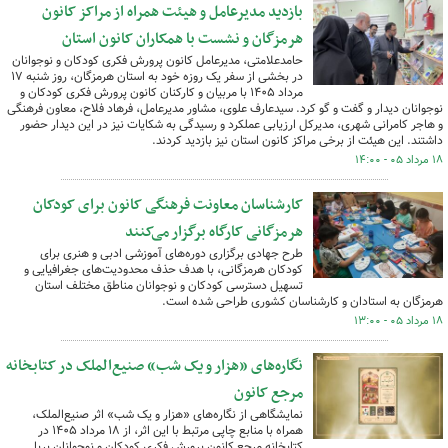
بازدید مدیرعامل و هیئت همراه از مراکز کانون
هرمزگان و نشست با همکاران کانون استان
حامدعلامتی، مدیرعامل کانون پرورش فکری کودکان و نوجوانان
در بخشی از سفر یک روزه خود به استان هرمزگان، روز شنبه ۱۷
مرداد ۱۴۰۵ با مربیان و کارکنان کانون پرورش فکری کودکان و
نوجوانان دیدار و گفت و گو کرد. سیدعارف علوی، مشاور مدیرعامل، فرهاد فلاح، معاون فرهنگی
و هاجر کامرانی شهری، مدیرکل ارزیابی عملکرد و رسیدگی به شکایات نیز در این دیدار حضور
داشتند. این هیئت از برخی مراکز کانون استان نیز بازدید کردند.
۱۸ مرداد ۰۵ - ۱۴:۰۰
کارشناسان معاونت فرهنگی کانون برای کودکان
هرمزگانی کارگاه‌ برگزار می‌کنند
طرح جهادی برگزاری دوره‌های آموزشی ادبی و هنری برای
کودکان هرمزگانی، با هدف حذف محدودیت‌های جغرافیایی و
تسهیل دسترسی کودکان و نوجوانان مناطق مختلف استان
هرمزگان به استادان و کارشناسان کشوری طراحی شده است.
۱۸ مرداد ۰۵ - ۱۳:۰۰
نگاره‌های «هزار و یک شب» صنیع‌الملک در کتابخانه
مرجع کانون
نمایشگاهی از نگاره‌های «هزار و یک شب» اثر صنیع‌الملک،
همراه با منابع چاپی مرتبط با این اثر، از ۱۸ مرداد ۱۴۰۵ در
کتابخانه مرجع کانون پرورش فکری کودکان و نوجوانان برپا