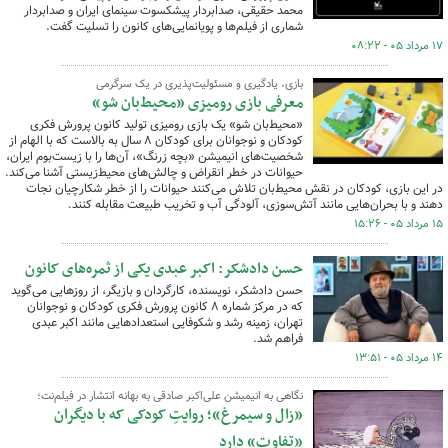
محمد حقیقی، صدابردار پیشکسوت سینمای ایران و صدابردار
شماری از فیلم‌ها و پویانمایی‌های کانون را تسلیت گفت.
۱۷ مرداد ۰۵ - ۰۸:۲۲
بازی، یادگیری و مسئولیت‌پذیری در یک سرگرمی
معرفی بازی رومیزی «محیط‌بان شو»
«محیط‌بان شو» یک بازی رومیزی تولید کانون پرورش فکری
کودکان و نوجوانان برای کودکان ۸ سال به بالاست که با الهام از
شخصیت‌های انیمیشن «بچه زرنگ»، آن‌ها را با زیست‌بوم ایران،
حیوانات در خطر انقراض و چالش‌های محیط‌زیستی آشنا می‌کند.
در این بازی، کودکان در نقش محیط‌بان تلاش می‌کنند حیوانات را از خطر شکارچیان نجات
دهند و با بحران‌هایی مانند آتش‌سوزی، آلودگی آب و تخریب طبیعت مقابله کنند.
۱۵ مرداد ۰۵ - ۱۵:۲۶
حسن دادشکر: اکبر عبدی یکی از ثمره‌های کانون
حسن دادشکر، نویسنده، کارگردان و بازیگر، از روزهایی می‌گوید
که در مرکز شماره ۸ کانون پرورش فکری کودکان و نوجوانان
تهران، زمینه رشد و شکوفایی استعدادهایی مانند اکبر عبدی
فراهم شد.
۱۴ مرداد ۰۵ - ۱۳:۵۱
نگاهی به انیمیشن علی‌اکبر صادقی به بهانه انتشار در فیلم‌نت؛
«زال و سیمرغ»؛ روایتِ کودکی که با دیگران
«تفاوت» دارد