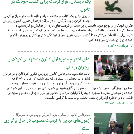
یک تابستان، هزار فرصت برای کشف خودت در
کانون
از ورق زدن یک کتاب و کشف جهانی تازه تا ساختن، بازی کردن،
تجربه کردن و یاد گرفتن... در مراکز فرهنگی‌هنری کانون پرورش
فکری کودکان و نوجوانان، تابستان پر است از فرصت‌های تازه؛ از نمایش و کاردستی و
سفال‌گری تا نجوم، رباتیک، سواد اقتصادی و... اینجا هر تجربه می‌تواند پنجره‌ای باشد به دنیایی
تازه. برای اطلاعات بیشتر به kpf.ir یا نزدیک‌ترین مرکز فرهنگی هنری کانون پرورش فکری
کودکان و ن جوانان مراجعه کنید.
۱۷ مرداد ۰۵ - ۲۲:۱۲
ادای احترام مدیرعامل کانون به شهدای کودک و
نوجوان میناب
حامد علامتی، مدیرعامل کانون پرورش فکری کودکان و نوجوانان
کشور، در بخشی از سفری که روز شنبه ۱۷ مرداد ۱۴۰۴ به‌
نمایندگی از وزیر آموزش و پرورش و به عنوان‌ معاون وی به
استان هرمزگان سفر کرده بود، با حضور در گلزار شهدای شهرستان میناب مزار مطهر شهدای
کودک و نوحوان مدرسه شجره طیبه را گلباران کرد و با حضور بر مزار شهدای معلم و شهدای
قشم یاد و خاطره ایثارگران نظام تعلیم و تربیت را گرامی داشت.
۱۷ مرداد ۰۵ - ۲۲:۰۲
مدیرعامل کانون و معاون وزیر آموزش و پرورش در هرمزگان:
آزمون‌های نهایی با کیفیت مطلوب در حال برگزاری
است