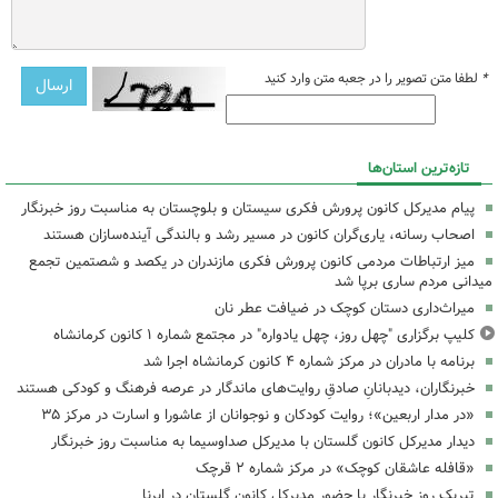
*
لطفا متن تصویر را در جعبه متن وارد کنید
تازه‌ترین استان‌ها
پیام مدیرکل کانون پرورش فکری سیستان و بلوچستان به مناسبت روز خبرنگار
اصحاب رسانه، یاری‌گران کانون در مسیر رشد و بالندگی آینده‌سازان هستند
میز ارتباطات مردمی کانون پرورش فکری مازندران در یکصد و شصتمین تجمع
میدانی مردم ساری برپا شد
میراث‌داری دستان کوچک در ضیافت عطر نان
کلیپ برگزاری "چهل روز، چهل یادواره" در مجتمع شماره ۱ کانون کرمانشاه
برنامه با مادران در مرکز شماره ۴ کانون کرمانشاه اجرا شد
خبرنگاران، دیدبانانِ صادقِ روایت‌های ماندگار در عرصه فرهنگ و کودکی هستند
«در مدار اربعین»؛ روایت کودکان و نوجوانان از عاشورا و اسارت در مرکز ۳۵
دیدار مدیرکل کانون گلستان با مدیرکل صداوسیما به مناسبت روز خبرنگار
«قافله عاشقان کوچک» در مرکز شماره ۲ قرچک
تبریک روز خبرنگار با حضور مدیرکل کانون گلستان در ایرنا