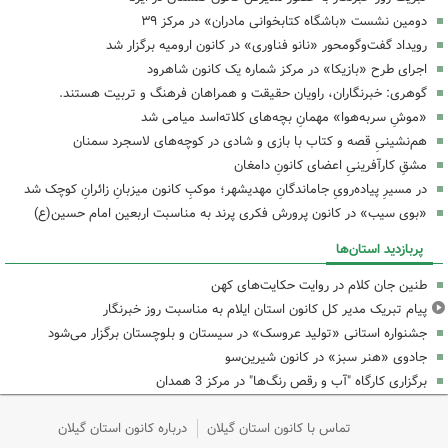
دومین نشست «باشگاه کتابخوانی مادران» در مرکز ۳۹
رویداد گفت‌وگومحور «نانو فناوری» در کانون ارومیه برگزار شد
اجرای طرح «بازیکا» در مرکز شماره یک کانون شاهرود
گوهری: خبرنگاران، راویان حقیقت و همراهان فرهنگ و تربیت هستند.
«موشِ سربه‌هوا» مهمانِ بچه‌های کلاته‌اسد میامی شد
هم‌نشینیِ قصه و کتاب با بازی و شادی در کوچه‌های لاسجرد سمنان
مشقِ کارآفرینیِ اعضای کانونِ دامغان
در مسیرِ پیاده‌رویِ جاماندگانِ مهدیشهر؛ موکبِ کانون میزبانِ زائرانِ کوچک شد
«بوی سیب» در کانون پرورش فکری پرند به مناسبت اربعین امام حسین(ع)
پربازدید استان‌ها
طنین جان کلام در روایت حکایت‌های کهن
پیام تبریک مدیر کل کانون استان ایلام به مناسبت روز خبرنگار
جشنواره استانی «تولید عروسک» در سیستان و بلوچستان برگزار می‌شود
جادوی «هنر سبز» در کانون شیرین‌سو
برگزاری کارگاه "آب و رقص رنگ‌ها" در مرکز 3 همدان
تماس با کانون استان گیلان
درباره کانون استان گیلان