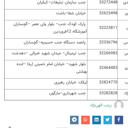
دی
33272448
جنب سازمان تبلیغات
–
کبکیان
ی
32623498
خیابان شفا
–
باشت
پارک کودک جنب
–
بلوار ولی عصر
–
گچساران
32223811
آموزشگاه 12فروردین
سی
32336796
پانصد دستگاه جنب حسینیه
–
گچساران
می
32266983
جنب ترمینال
–
میدان شهید ضیائی
–
دهدشت
بلوار شهید
–
خیابان امام خمینی (ره)
–
لنده
ی
32464483
بهشتی
ب
32824770
لیکک- خیابان رهبری
اد
33282828
جنب شهرداری
–
مارگون
زینب الهی‌نژاد