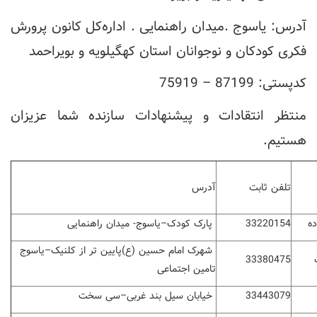
آدرس: یاسوج .میدان راهنمایی . اداره‌کل کانون پرورش
فکری کودکان و نوجوانان استان کهگیلویه و بویراحمد
کدپستی: 87199 – 75919
منتظر انتقادات و پیشنهادات سازنده شما عزیزان
هستیم.
تلفن ثابت
آدرس
ده
33220154
پارک کودک
–
یاسوج- میدان راهنمایی
شهرک امام حسین (ع)پایین تر از کلنیک
–
یاسوج
33380475
تامین اجتماعی
33443079
خیابان سیل بند غربی
–
سی سخت