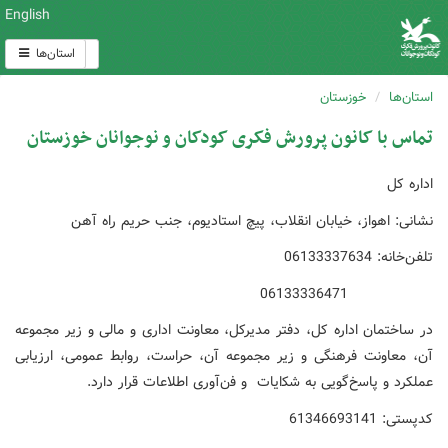
English
استان‌ها
استان‌ها
خوزستان
تماس با کانون پرورش فکری کودکان و نوجوانان خوزستان
اداره کل
نشانی: اهواز، خیابان انقلاب، پیچ استادیوم، جنب حریم راه آهن
تلفن‌خانه: 06133337634
06133336471
در ساختمان اداره کل، دفتر مدیرکل، معاونت اداری و مالی و زیر مجموعه
آن، معاونت فرهنگی و زیر مجموعه آن، ﺣﺮاﺳت، روابط عمومی، ارزﯾﺎﺑﯽ
ﻋﻤﻠﮑﺮد و ﭘﺎﺳخ‌گوﯾﯽ ﺑﻪ ﺷﮑاﯾﺎت و ﻓن‌آوری اﻃﻼعات قرار دارد.
کدپستی: 61346693141