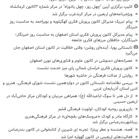
کلیپ برگزاری آیین "چهل روز، چهل یادوراه" در مرکز شماره ۳کانون کرمانشاه
ویژه‌برنامه‌های اربعین در مرکز کرندغرب برگزار شد
پیام تبریک مدیرکل کانون پرورش فکری کهگیلویه و بویراحمد به مناسبت روز
خبرنگار
پیام مدیرکل کانون پرورش فکری استان اصفهان به مناسبت روز خبرنگار؛
خبرنگاران، حافظان مرزهای فکری جامعه
تابستانی پویا، آینده‌ای روشن؛ وقتی خلاقیت در کانون استان اصفهان جان
می‌گیرد
عصرانه‌های دمنوشی در کانون علوم و فناوری‌های نوین اصفهان
کانون پرورش فکری خراسان شمالی پای میز خدمت نشست
روایتی از عدالت فرهنگی در حاشیه شهرها
بررسی نظامنامه تابستانی کانون در دوازدهمین نشست شورای فرهنگی، هنری و
ادبی استان آذربایجان غربی
از دل هنر تا سوگ اباعبدالله (ع)؛ همراهی مربیان و کودکان مرکز حاجی‌آباد در
اربعین حسینی
بازپروری روحیه کودکان، اولویت فرهنگی قشم
کارگاه مادر و کودک «عروسک‌های بقچه‌ای» در مرکز فرهنگی‌هنری
زیباشهربندرعباس برگزار شد
قصه، هندسه و عطر پیتزا؛ تجربه ای شیرین از کتابخوانی در کانون بندرعباس
فعالیت‌های اربعینی در کانون گهواره اجرا شد