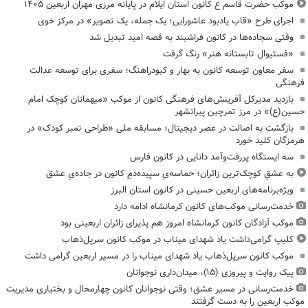
موکب حضرت قاسم ع کانون استان ایلام در پایانه مرزی مهران اربعین ۱۴۰۵
اجرای طرح «قاب یادبود عاشورایی؛ یک جمله، یک تصویر» در مرکز خوی
وقتی سجاده‌ها در کانون فراشبند به قصه امید تبدیل شد
«فستیوال تابستانه هنر» رنگ گرفت
سفر معاون توسعه کانون به بهار و کبودراهنگ؛ سفری برای توسعه عدالت
فرهنگی
بازدید مدیرکل آفرینش‌های فرهنگی کانون از موکب «میهمانان کوچک امام
حسین(ع)» در مرز تمرچین پیرانشهر
بازگشت به اصالت در عصر دیجیتال؛ مسابقه ملی «طراحی تمبر کودک» در
هرمزگان کلید خورد
سه ایستگاه پررفت‌وآمد دانایی در کانون فارس
به عشقِ کوچک‌ترین زائران؛ حماسه‌یِ سپیده‌دمِ کانون در جاده‌یِ عشق
ویژه‌برنامه‌های اربعین حسینی در کانون استان البرز
خدمت‌رسانی موکب‌های کانون کرمانشاه ادامه دارد
موکب آزادگان کانون کرمانشاه امروز هم پذیرای زائران اربعینی بود
کلیپ گرامی‌داشت یاد شهدای میناب در موکب کانون سرپل‌ذهاب
موکب کانون سرپل‌ذهاب یاد شهدای میناب را در مسیر اربعین گرامی داشت
پیک روایت و پیروزی (۱۵)، میدان‌داری نوجوانان
خدمت‌رسانی در مسیر عشق؛ وقتی نوجوانان کانون چهارمحال و بختیاری مدیریت
موکب اربعین را به دست گرفتند