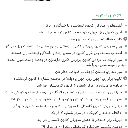
تازه‌ترین استان‌ها
گفت‌وگوی مدیرکل کانون کرمانشاه با خبرگزاری ایرنا
آیین «چهل روز، چهل یادواره» در کانون نوسود برگزار شد
کلیپ فعالیت‌های موکب کانون سنقر
پیام مدیرکل کانون پرورش فکری سیستان و بلوچستان به مناسبت روز خبرنگار
اصحاب رسانه، یاری‌گران کانون در مسیر رشد و بالندگی آینده‌سازان هستند
میز ارتباطات مردمی کانون پرورش فکری مازندران در یکصد و شصتمین تجمع
میدانی مردم ساری برپا شد
میراث‌داری دستان کوچک در ضیافت عطر نان
کلیپ برگزاری "چهل روز، چهل یادواره" در مجتمع شماره ۱ کانون کرمانشاه
برنامه با مادران در مرکز شماره ۴ کانون کرمانشاه اجرا شد
خبرنگاران، دیده‌بانانِ صادقِ روایت‌های ماندگار در عرصه فرهنگ و کودکی هستند
«در مدار اربعین»؛ روایت کودکان و نوجوانان از عاشورا و اسارت در مرکز ۳۵
دیدار مدیرکل کانون گلستان با مدیرکل صداوسیما به مناسبت روز خبرنگار
«قافله عاشقان کوچک» در مرکز شماره ۲ قرچک
تبریک روز خبرنگار با حضور مدیرکل کانون گلستان در ایرنا
دومین نشست «باشگاه کتابخوانی مادران» در مرکز ۳۹