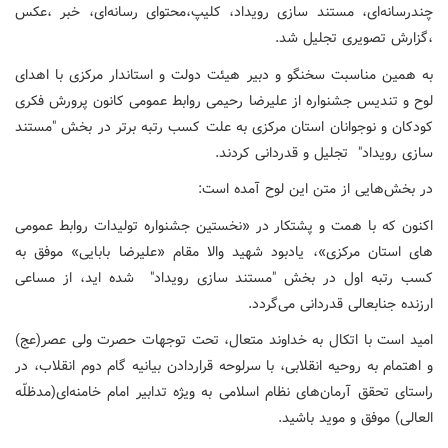
چندرسانه‌ای، مستند سازی رویداد، کلیپ،محتوای رسانه‌ای، خبر ،عکس
،گزارش تصویری تجلیل شد.
به همین مناسبت سخنگو و دبیر هیئت دولت و استاندار مرکزی با اهدای
لوح و تندیس جشنواره از علیرضا رحیمی روابط عمومی کانون پرورش فکری
کودکان و نوجوانان استان مرکزی به علت کسب رتبه برتر در بخش "مستند
سازی رویداد" تجلیل و قدردانی کردند.
در بخش‌هایی از متن این لوح آمده است:
اکنون که با همت و پشتکار در «نخستین جشنواره تولیدات روابط عمومی
های استان مرکزی»، یادبود شهید والا مقام «علیرضا بابایی» موفق به
کسب رتبه اول در بخش "مستند سازی رویداد" شده اید، از مساعی
ارزنده جنابعالی قدردانی می‌گردد.
امید است با اتکال به خداوند متعال، تحت توجهات حصرت ولی عصر(عج)
و اهتمام به روحیه انقلابی، با سرلوحه قراردادن بیانیه گام دوم انقلاب، در
راستای تحقق آرمان‌های نظام اسلامی به ویژه تدابیر امام خامنه‌ای(مدظلّه
العالی) موفق و موید باشید.