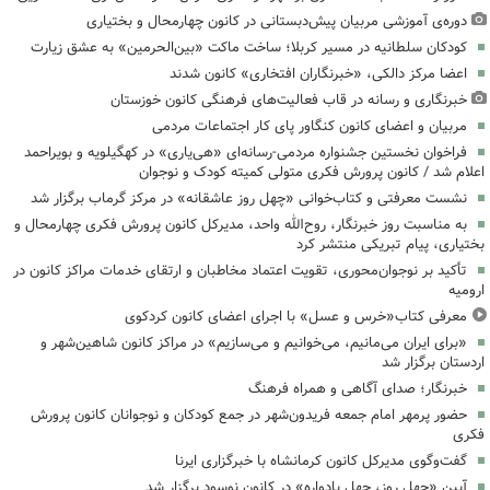
دوره‌ی آموزشی مربیان پیش‌دبستانی در کانون چهارمحال و بختیاری
کودکان سلطانیه در مسیر کربلا؛ ساخت ماکت «بین‌الحرمین» به عشق زیارت
اعضا مرکز دالکی، «خبرنگاران افتخاری» کانون شدند
خبرنگاری و رسانه در قاب فعالیت‌های فرهنگی کانون خوزستان
مربیان و اعضای کانون کنگاور پای کار اجتماعات مردمی
فراخوان نخستین جشنواره مردمی-رسانه‌ای «هی‌یاری» در کهگیلویه و بویراحمد
اعلام شد / کانون پرورش فکری متولی کمیته کودک و نوجوان
نشست معرفتی و کتاب‌خوانی «چهل روز عاشقانه» در مرکز گرماب برگزار شد
به مناسبت روز خبرنگار، روح‌الله واحد، مدیرکل کانون پرورش فکری چهارمحال و
بختیاری، پیام تبریکی منتشر کرد
تأکید بر نوجوان‌محوری، تقویت اعتماد مخاطبان و ارتقای خدمات مراکز کانون در
ارومیه
معرفی کتاب«خرس و عسل» با اجرای اعضای کانون کردکوی
«برای ایران می‌مانیم، می‌خوانیم و می‌سازیم» در مراکز کانون شاهین‌شهر و
اردستان برگزار شد
خبرنگار؛ صدای آگاهی و همراه فرهنگ
حضور پرمهر امام جمعه فریدون‌شهر در جمع کودکان و نوجوانان کانون پرورش
فکری
گفت‌وگوی مدیرکل کانون کرمانشاه با خبرگزاری ایرنا
آیین «چهل روز، چهل یادواره» در کانون نوسود برگزار شد