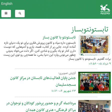
English
تابستونتوبساز
تابستونتو با کانون بساز
کل اخبار:9
تابستون داره میاد و کانون پرورش فکری برای تو یک دنیای تازه
آماده کرده‌. جایی پر از کتاب، قصه، بازی و آدم‌هایی که دوست
دارن کنار تو یاد بگیرن و شادی کنن. اگر دلت می‌خواد بدونی
چطور می‌تونی وارد این دنیا بشی، ما همه‌چی رو توی این پست
برات گفتیم. تابستونتو با کانون بساز.
۹ خرداد ۰۵ - ۰۸:۵۸
گزارش تصویری؛
جشن پایان فعالیت‌های تابستان در مرکز کانون
مسجدسلیمان
۲۳ شهریور ۰۴ - ۱۱:۱۲
مردادماه گرم و حضور پرشور کودکان و نوجوان در
مراکز فرهنگی- هنری کانون همدان