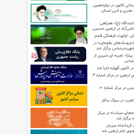
تانی کانون در دوازدهمین
نری و ادبی استان
اعبدالله (ع)؛ همراهی
اجی‌آباد در اربعین حسینی
کان، اولویت فرهنگی قشم
«عروسک‌های بقچه‌ای» در
شهربندرعباس برگزار شد
تزا؛ تجربه ای شیرین از
رعباس
ر کانون گهواره اجرا شد
اجرای برنامه‌هایی برای اربعین در مرکز شماره ۳
اجرای برنامه‌های اربعینی در مرکز شماره ۱۰
لانغرب در سوگ سالار
بچه‌های میناب» در مرکز
ه ۱۳ کانون کرمانشاه میزبان
نوی ایام اربعین شد