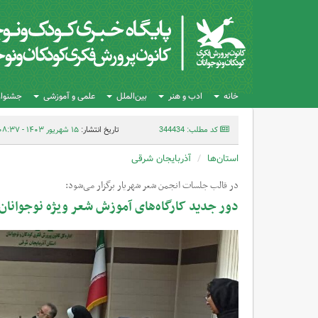
خانه
ادب و هنر
بین‌الملل
علمی و آموزشی
جشنواره
کد مطلب: 344434
تاریخ انتشار:
۱۵ شهریور ۱۴۰۳ - ۰۸:۳۷
استان‌ها
آذربایجان شرقی
در قالب جلسات انجمن شعر شهریار برگزار می‌شود:
دور جدید کارگاه‌های آموزش شعر ویژه نوجوانان 