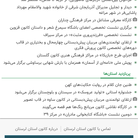
دیدار و تجلیل مدیرکل آذربایجان شرقی از خانواده شهید والامقام مهرداد
پاشایی‌فر در شهر مراغه
کارگاه معرفی مشاغل در مرکز فرهنگی چناران
برگزاری نشست تخصصی اعضای باشگاه سیمرغ شعر و داستان کانون قزوین
نشست تخصصی «فرزندپروری مثبت»؛ در مرکز سیراف
ارتقای توانمندی‌های مربیان پیش‌دبستانی چهارمحال و بختیاری در قالب
دوره‌های تخصصی کانون پرورش فکری
اجرای طرح «بازیکا» در مراکز فرهنگی هنری کانون گلستان
پویش ملی «نامه‌ای از آسمان» همزمان با بارش شهابی برساوشی برگزار می‌شود
پربازدید استان‌ها
طنین جان کلام در روایت حکایت‌های کهن
جشنواره استانی «تولید عروسک» در سیستان و بلوچستان برگزار می‌شود
ارتقای توانمندی مربیان پیش‌دبستانی در کانون ساوه در قاب تصویر
در کارگاه نقاشی کانون مریانج رنگ‌ها هم قصه می‌گویند
دومین نشست «باشگاه کتابخوانی مادران» در مرکز ۳۹
تماس با کانون استان لرستان
درباره کانون استان لرستان