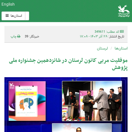
English
استان‌ها
کد مطلب: 349611
تاریخ انتشار:
۲۸ آذر ۱۴۰۳ - ۱۷:۰۸
خبرنگار: 39
چاپ
استان‌ها
لرستان
موفقیت مربی کانون لرستان در شانزدهمین جشنواره ملی
پژوهش