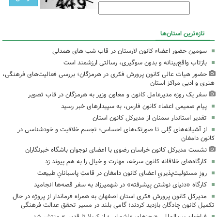
تازه‌ترین استان‌ها
سومین حضور اعضاء کانون لارستان در قاب شب های همدلی
بازتاب واقع‌بینانه و بدون سوگیری، رسالتی ارزشمند است
حضور هیات عالی کانون پرورش فکری در هرمزگان؛ بررسی فعالیت‌های فرهنگی،
هنری و ادبی مراکز استان
سفر یک روزه مدیرعامل کانون و معاون وزیر به هرمزگان در قاب تصویر
پیام صمیمی اعضاء کانون فارس، به سپیدارهای خبر رسید
تقدیر استاندار سمنان از مدیرکل کانون استان
از آشیانه‌های گِلی تا صورتک‌های احساس؛ تجسم خلاقیت و خودشناسی در
کانون دامغان
نشست مدیرکل کانون خراسان رضوی با اعضای نوجوان باشگاه خبرنگاران
کارگاه‌های خلاقانه کانون سرخه، مهارت و خیال را به هم پیوند زد
روزِ مسئولیت‌پذیریِ اعضای کانون دامغان در قامتِ پاسبانانِ طبیعت
کارگاه «دنیای نوشتن پیشرفته» در شهمیرزاد به سفر قصه‌ها انجامید
مدیرکل کانون پرورش فکری استان اصفهان به همراه فرماندار از پروژه در حال
تکمیل کانون چادگان بازدید کردند؛ گامی بلند در مسیر تحقق عدالت فرهنگی
فراخوان بین‌المللی «رجزهای عاشورایی؛ از کربلا تا قدس» منتشر شد