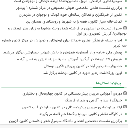
سرمایه‌گذاری فرهنگی امروز، تضمین‌کننده آینده کودکان و نوجوانان است
برگزاری نشست علمی تخصصی هوش مصنوعی در مرکز شماره ۱ بوشهر
تقدیر از خبرنگاران و فعالان رسانه‌ای حوزه کودک و نوجوان در مازندران
تماشاخانه سیار کانون، قصه را به شهرها و روستاهای همدان برد
«بیرق غریب» در اصفهان برافراشته شد؛ روایت عاشورا به زبان هنر کودکان و
نوجوانان/ گزارش تصویری روز اول
اجرای بسته فرهنگی هنری «نماز» برای نوخوانان و نونهالان در مرکز کانون شماره
سه تبریز
پویش ملی «نامه‌ای از آسمان» همزمان با بارش شهابی برساوشی برگزار می‌شود
«پویش ۲۵ درجه» در گرگان؛ آموزش مصرف بهینه انرژی به نسل آینده
حضورفرماندارخرم آباد در کانون پرورش فکری لرستان
آیین بزرگداشت رهبر شهید در کانون نودشه برگزار شد
پربازدید استان‌ها
دوره‌ی آموزشی مربیان پیش‌دبستانی در کانون چهارمحال و بختیاری
خبرنگار؛ صدای آگاهی و همراه فرهنگ
ارتقای توانمندی مربیان پیش‌دبستانی در کانون ساوه در قاب تصویر
در کارگاه نقاشی کانون مریانج رنگ‌ها هم قصه می‌گویند
برگزاری نشست تخصصی اعضای باشگاه سیمرغ شعر و داستان کانون قزوین