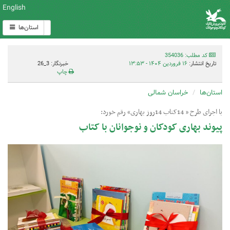
English
استان‌ها
کد مطلب: 354036
تاریخ انتشار:
۱۶ فروردین ۱۴۰۴ - ۱۳:۵۳
خبرنگار: 3_26
چاپ
استان‌ها
خراسان شمالی
با اجرای طرح « 14کتاب 14روز بهاری» رقم خورد:
پیوند بهاری کودکان و نوجوانان با کتاب