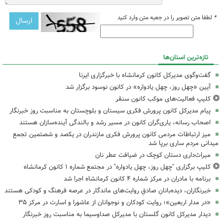
*
لطفا متن تصویر را در جعبه متن وارد کنید
تازه‌ترین استان‌ها
گفت‌وگوی مدیرکل کانون کرمانشاه با خبرگزاری ایرنا
آیین «چهل روز، چهل یادواره» در کانون نوسود برگزار شد
کلیپ فعالیت‌های موکب کانون سنقر
پیام مدیرکل کانون پرورش فکری سیستان و بلوچستان به مناسبت روز خبرنگار
اصحاب رسانه، یاری‌گران کانون در مسیر رشد و بالندگی آینده‌سازان هستند
میز ارتباطات مردمی کانون پرورش فکری مازندران در یکصد و شصتمین تجمع
میدانی مردم ساری برپا شد
میراث‌داری دستان کوچک در ضیافت عطر نان
کلیپ برگزاری "چهل روز، چهل یادواره" در مجتمع شماره ۱ کانون کرمانشاه
برنامه با مادران در مرکز شماره ۴ کانون کرمانشاه اجرا شد
خبرنگاران، دیده‌بانانِ صادقِ روایت‌های ماندگار در عرصه فرهنگ و کودکی هستند
«در مدار اربعین»؛ روایت کودکان و نوجوانان از عاشورا و اسارت در مرکز ۳۵
دیدار مدیرکل کانون گلستان با مدیرکل صداوسیما به مناسبت روز خبرنگار