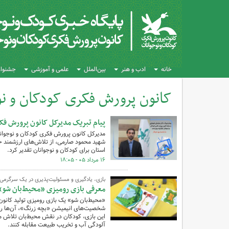
خانه
ادب و هنر
بین‌الملل
علمی و آموزشی
جشنواره
کانون پرورش فکری کودکان و نو
کل اخبار:15159
پیام تبریک مدیرکل کانون پرورش فکر
مدیرکل کانون پرورش فکری کودکان و نوجوانان
شهید محمود صارمی، از تلاش‌های ارزشمند خبر
استان برای کودکان و نوجوانان تقدیر کرد.
۱۶ مرداد ۰۵ - ۱۸:۰۵
بازی، یادگیری و مسئولیت‌پذیری در یک سرگرمی
معرفی بازی رومیزی «محیط‌بان شو»
شخصیت‌های انیمیشن «بچه زرنگ»، آن‌ها را ب
این بازی، کودکان در نقش محیط‌بان تلاش می‌
آلودگی آب و تخریب طبیعت مقابله کنند.