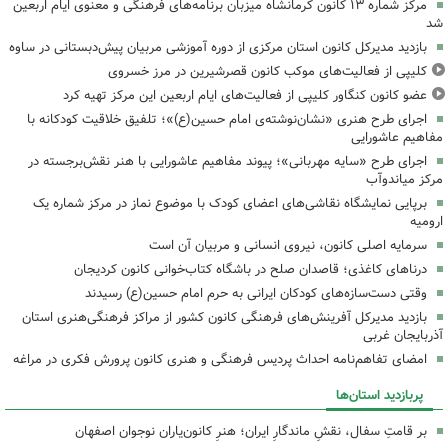
مرکز شماره ۱۳ کانون کرمانشاه میزبان برنامه‌های فرهنگی و معنوی ایام اربعین
شد
بازدید مدیرکل کانون استان مرکزی از دوره آموزشی مربیان پیش‌دبستانی در ساوه
کلیپی از فعالیت‌های موکب کانون قصرشیرین در مرز خسروی
عضو کانون کنگاور کلیپی از فعالیت‌های ایام اربعین این مرکز تهیه کرد
اجرای طرح هنری «نشان‌نوشته‌ی امام حسین(ع)»؛ تلفیق خلاقیت کودکانه با
مفاهیم عاشورایی
اجرای طرح «سایه مهربانی»؛ پیوند مفاهیم عاشورایی با هنر نقش‌برجسته در
مرکز میاندوآب
برپایی نمایشگاه نقاشی‌های اعضای کودک با موضوع نماز در مرکز شماره یک
ارومیه
سرمایه اصلی کانون، نیروی انسانی و مربیان آن است
درناهای کاغذی؛ قاصدان صلح در باشگاه کتاب‌خوانی کانون کردیجان
وقتی دست‌سازه‌های کودکان ایرانی به حرم امام حسین(ع) رسیدند
بازدید مدیرکل آفرینش‌های فرهنگی کانون کشور از مراکز فرهنگی‌هنری استان
آذربایجان غربی
امضای تفاهم‌نامه احداث پردیس فرهنگی و هنری کانون پرورش فکری در مراغه
پربازدید استان‌ها
بر قامتِ سفال، نقشِ ماندگارِ ایران؛ هنرِ کانون‌یاران نوجوان اصفهان