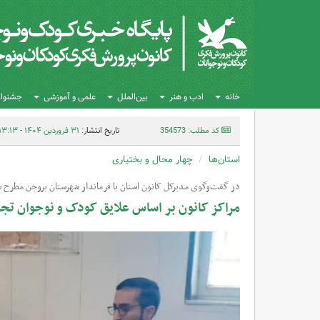
خانه
ادب و هنر
بین‌الملل
علمی و آموزشی
جشنواره
کد مطلب: 354573
تاریخ انتشار:
۳۱ فروردین ۱۴۰۴ - ۱۳:۱۳
استان‌ها
چهار محال و بختیاری
در گفت‌وگوی مدیرکل کانون استان با فرماندار شهرستان بروجن مطرح 
مراکز کانون بر اساس علایق کودک و نوجوان تج