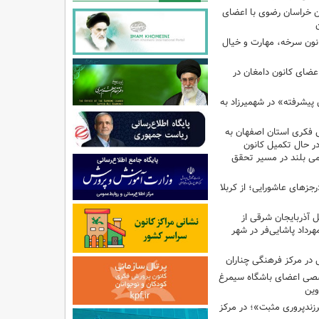
 خراسان رضوی با اعضای
کانون سرخه، مهارت و خیال
اعضای کانون دامغان در
 پیشرفته» در شهمیرزاد به
 فکری استان اصفهان به
 در حال تکمیل کانون
امی بلند در مسیر تحقق
رجزهای عاشورایی؛ از کربلا
ل آذربایجان شرقی از
هرداد پاشایی‌فر در شهر
در مرکز فرهنگی چناران
صی اعضای باشگاه سیمرغ
وین
پروری مثبت»؛ در مرکز