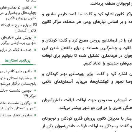
سیراف
 نوجوانان منطقه پرداخت
.
ارتقای توانمندی‌های
چهارمحال و بختیاری در
راکز کانون اشاره کرد و گفت: ما قصد داریم سلایق و
کانون پرورش فکری
ده و بر اساس نیازهای بومی هر منطقه، مراکز کانون
اجرای طرح «بازیکا» 
کانون گلستان
پویش ملی «نامه‌ای ا
ن را در فرمانداری بروجن مطرح کرد و گفت: کودکان و
شهابی برساوشی برگزار 
بالقوه و چشم‌گیری هستند و برای بالفعل شدن این
هندسه کلام در تراز
ان در فرمانداری تشکیل شده تا بتوانیم برای اوقات
پربازدید استان‌ها
‌های جدیدی را اتخاذ کنیم
.
طنین جان کلام در ر
 اشاره کرد و گفت: برای بهره‌مندی بهتر کودکان و
جشنواره استانی «تو
ا نجوم و کهکشان‌ها، می‌باید آسمان‌نمای دائمی
بلوچستان برگزار می‌شود
دومین نشست «باشگاه
مرکز ۳۹
نات آموزشی محدودی جهت اوقات فراغت دانش‌آموزان
برگزاری نشست تخص
نگی هنری را در این دو شهر بیشتر می‌کند
.
شعر و داستان کانون قز
جادوی «هنر سبز» در
دار با مدیرکل کانون پرورش فکری کودکان و نوجوانان
 و گفت: رسیدگی به اوقات فراغت دانش‌آموزان یکی از