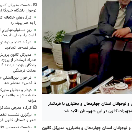
نشست مدیرکل کانون
نوجوان باشگاه خبرنگاران
کارگاه‌های خلاقانه 
را به هم پیوند زد
روزِ مسئولیت‌پذیریِ 
قامتِ پاسبانانِ طبیعت
کارگاه «دنیای نوشتن
سفر قصه‌ها انجامید
مدیرکل کانون پرورش
همراه فرماندار از پروژه
چادگان بازدید کردند؛ گ
عدالت فرهنگی
فراخوان بین‌المللی «
تا قدس» منتشر شد
دیدار و تجلیل مدیرک
خانواده شهید والامقام م
مراغه
 نوجوانان استان چهارمحال و بختیاری با فرماندار
کارگاه معرفی مشاغل 
تجهیزات کانون در این شهرستان تاکید شد.
برگزاری نشست تخص
شعر و داستان کانون قز
نشست تخصصی «فرزند
 نوجوانان استان چهارمحال و بختیاری، مدیرکل کانون