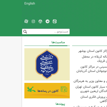
English
مناسبت‌ها
کز کانون استان بوشهر
له کربلا» در محفل
ن قرچک
ینی در مراکز کانون
جوانان استان آذرباجان
و معاون وزیر به هرمزگان
 سیار کانون استان تهران
اندگان اربعین شهرری
 پرورش فکری استان
آگاهی
پیوندها
لید عروسک» در سیستان و