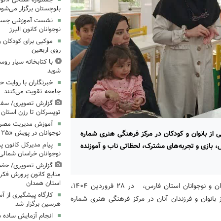
بلوچستان برگزار می‌شود
نشست آموزشی جست‌و
نوجوانان کانون البرز
موکبی برای کودکان و 
روی اربعین
با کتابخانه سیار روس
شوید
خبرنگاران با روایت حق
جامعه تقویت می‌کنند
گزارش تصویری/ سفر 
تویسرکان تا رزن استان
آموزش مدیریت مصرف 
 از بانوان و کودکان در مرکز فرهنگی هنری شماره
نوجوانان در پویش «۲۵ درجه؛ قرار همدلی»
پیام مدیرکل کانون 
ش، بازی و تجربه‌های مشترک، لحظاتی ناب و آموزنده
نوجوانان خراسان شمالی 
گزارش تصویری/ حضو
منابع کانون پرورش فکری
استان همدان
به گزارش روابط عمومی اداره کل کانون پرورش فکری کودکان و نوجوانان استان فارس، در ۲۸ فروردین‌ ۱۴۰۴،
کارگاه پیشگیری از آ
انوان و فرزندان آنان در مرکز فرهنگی هنری شماره
هرسین برگزار شد
انجام آزمایش ساده ش