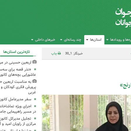
‌ها و رویدادها
استان‌ها
چند رسانه‌ای
خبرهای داخلی
تازه‌ترین استان‌ها
خبرنگار: 1_30
چاپ
اربعین حسینی در مرا
«نذر قصه برای سه‌سا
عاشورایی بچه‌های کانو
به مناسبت اربعین حس
رنج»
پرورش فکری کودکان و نو
غربی
سفر مدیرعامل کانون 
اجرای ویژه تماشاخانه
در مسیر راهپیمایی جام
تجلیل مدیرکل کانون
مرکزی از راویان امید و 
جشنواره استانی «تو