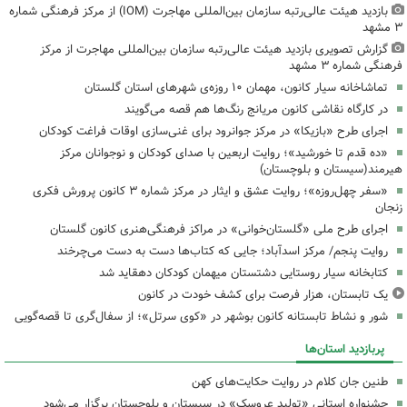
بازدید هیئت عالی‌رتبه سازمان بین‌المللی مهاجرت (IOM) از مرکز فرهنگی شماره
۳ مشهد
گزارش تصویری بازدید هیئت عالی‌رتبه سازمان بین‌المللی مهاجرت از مرکز
فرهنگی شماره ۳ مشهد
تماشاخانه سیار کانون، مهمان ۱۰ روزه‌ی شهرهای استان گلستان
در کارگاه نقاشی کانون مریانج رنگ‌ها هم قصه می‌گویند
اجرای طرح «بازیکا» در مرکز جوانرود برای غنی‌سازی اوقات فراغت کودکان
«ده قدم تا خورشید»؛ روایت اربعین با صدای کودکان و نوجوانان مرکز
هیرمند(سیستان و بلوچستان)
«سفر چهل‌روزه»؛ روایت عشق و ایثار در مرکز شماره ۳ کانون پرورش فکری
زنجان
اجرای طرح ملی «گلستان‌خوانی» در مراکز فرهنگی‌هنری کانون گلستان
روایت پنجم/ مرکز اسدآباد؛ جایی که کتاب‌ها دست به دست می‌چرخند
کتابخانه سیار روستایی دشتستان میهمان کودکان دهقاید شد
یک تابستان، هزار فرصت برای کشف خودت در کانون
شور و نشاط تابستانه کانون بوشهر در «کوی سرتل»؛ از سفال‌گری تا قصه‌گویی
پربازدید استان‌ها
طنین جان کلام در روایت حکایت‌های کهن
جشنواره استانی «تولید عروسک» در سیستان و بلوچستان برگزار می‌شود