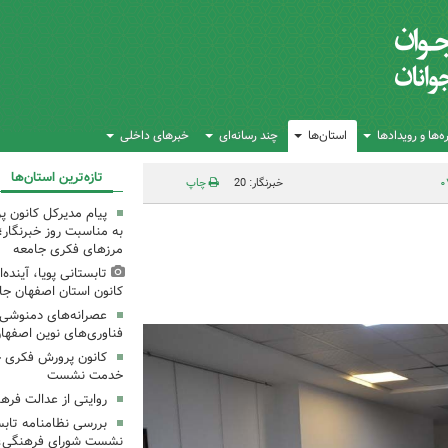
‌ها و رویدادها
استان‌ها
چند رسانه‌ای
خبرهای داخلی
تازه‌ترین استان‌ها
خبرنگار: 20
چاپ
پیام مدیرکل کانون 
به مناسبت روز خبرنگار؛
مرزهای فکری جامعه
تابستانی پویا، آینده
کانون استان اصفهان جا
عصرانه‌های دمنوشی د
فناوری‌های نوین اصفها
کانون پرورش فکری خ
خدمت نشست
روایتی از عدالت فره
بررسی نظامنامه تابس
نشست شورای فرهنگی، ه