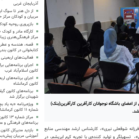
آذربایجان غربی
از دل هنر تا سوگ اب
مربیان و کودکان مرکز ح
بازپروری روحیه کود
کارگاه مادر و کودک 
مرکز فرهنگی‌هنری زیبا
قصه، هندسه و عطر پی
کتابخوانی در کانون بند
فعالیت‌های اربعینی د
کانون اسلام‌آباد غرب
کانون کرمانشاه
برنامه‌های کانون گی
شهیدان برگزار شد
 اعضای باشگاه نوجوانان کارآفرین کارآفرین(بنک)
ویژه‌برنامه «به یاد 
شماره ۱۱ کانون کرمانشاه برگزار شد
شد.
مرکز شمار
برنامه‌های فرهنگی و مع
 «فرزانه شوقعلی نیری»، کارشناس ارشد مهندسی منابع
بازدید مدیرکل کانون 
آموزشی مربیان پیش‌دبس
، تسهیلگر و تولید کننده‌ی با تجربه کرم ابریشم، در