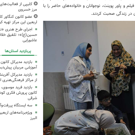
کلیپی از فعالیت‌ها
 و پاور پوینت، نوجوانان و خانواده‌های حاضر را با
مرز خسروی
ن در زندگی صحبت کردند.
عضو کانون کنگاور کلی
اربعین این مرکز تهیه کر
اجرای طرح هنری «نش
حسین(ع)»؛ تلفیق خلاقی
عاشورایی
پربازدید استان‌ها
بازدید مدیرکل کانون 
آموزشی مربیان پیش‌دبس
بازدید مدیرکل آفری
از مراکز فرهنگی‌هنری ا
بازدید فرید موسوی، 
کانون پرورش فکری کودکا
شرقی
سه ایستگاه پررفت‌وآ
ویژه‌برنامه‌های اربع
البرز