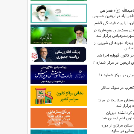
اعبدالله (ع)؛ همراهی
اجی‌آباد در اربعین حسینی
کان، اولویت فرهنگی قشم
«عروسک‌های بقچه‌ای» در
شهربندرعباس برگزار شد
تزا؛ تجربه ای شیرین از
رعباس
ر کانون گهواره اجرا شد
اجرای برنامه‌هایی برای اربعین در مرکز شماره ۳
اجرای برنامه‌های اربعینی در مرکز شماره ۱۰
لانغرب در سوگ سالار
بچه‌های میناب» در مرکز
ه ۱۳ کانون کرمانشاه میزبان
نوی ایام اربعین شد
استان مرکزی از دوره
تانی در ساوه