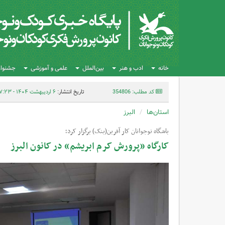
خانه
ادب و هنر
بین‌الملل
علمی و آموزشی
جشنواره
کد مطلب: 354806
تاریخ انتشار:
۶ اردیبهشت ۱۴۰۴ - ۰۷:۲۳
استان‌ها
البرز
باشگاه نوجوانان کار آفرین(بنک) برگزار کرد؛
کارگاه «پرورش کرم ابریشم» در کانون البرز