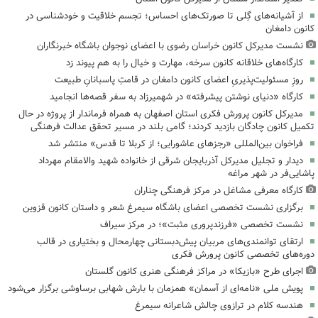
از آشیانه‌های گِلی تا صورتک‌های احساس؛ تجسم خلاقیت و خودشناسی در
کانون دامغان
نشست مدیرکل کانون خراسان رضوی با اعضای نوجوان باشگاه خبرنگاران
کارگاه‌های خلاقانه کانون سرخه، مهارت و خیال را به هم پیوند زد
روزِ مسئولیت‌پذیریِ اعضای کانون دامغان در قامتِ پاسبانانِ طبیعت
کارگاه «دنیای نوشتن پیشرفته» در شهمیرزاد به سفر قصه‌ها انجامید
مدیرکل کانون پرورش فکری استان اصفهان به همراه فرماندار از پروژه در حال
تکمیل کانون چادگان بازدید کردند؛ گامی بلند در مسیر تحقق عدالت فرهنگی
فراخوان بین‌المللی «رجزهای عاشورایی؛ از کربلا تا قدس» منتشر شد
دیدار و تجلیل مدیرکل آذربایجان شرقی از خانواده شهید والامقام مهرداد
پاشایی‌فر در شهر مراغه
کارگاه معرفی مشاغل در مرکز فرهنگی چناران
برگزاری نشست تخصصی اعضای باشگاه سیمرغ شعر و داستان کانون قزوین
نشست تخصصی «فرزندپروری مثبت»؛ در مرکز سیراف
ارتقای توانمندی‌های مربیان پیش‌دبستانی چهارمحال و بختیاری در قالب
دوره‌های تخصصی کانون پرورش فکری
اجرای طرح «بازیکا» در مراکز فرهنگی هنری کانون گلستان
پویش ملی «نامه‌ای از آسمان» همزمان با بارش شهابی برساوشی برگزار می‌شود
هندسه کلام در ترازوی چالش شاعرانه سیمرغ