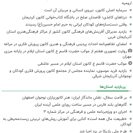
ارومیه
سرمایه اصلی کانون، نیروی انسانی و مربیان آن است
درناهای کاغذی؛ قاصدان صلح در باشگاه کتاب‌خوانی کانون کردیجان
وقتی دست‌سازه‌های کودکان ایرانی به حرم امام حسین(ع) رسیدند
بازدید مدیرکل آفرینش‌های فرهنگی کانون کشور از مراکز فرهنگی‌هنری استان
آذربایجان غربی
امضای تفاهم‌نامه احداث پردیس فرهنگی و هنری کانون پرورش فکری در مراغه
روایت تصویری هفتم از موکب حضرت قاسم ع کانون استان ایلام در پایانه مرزی
مهران
موکب حضرت قاسم ع کانون استان ایلام در مسیر عاشقی
بازدید فرید موسوی، نماینده مجلس از مجتمع کانون پرورش فکری کودکان و
نوجوانان آذربایجان شرقی
پربازدید استان‌ها
بر قامتِ سفال، نقشِ ماندگارِ ایران؛ هنرِ کانون‌یاران نوجوان اصفهان
گام‌های بلند فارس در مسیر ساخت رویای علمی آینده ایران
اجرای دو ویژه‌برنامه علمی و فرهنگی در مرکز شماره ۳
«طبیعت مال همه است» کتابی برای آموزش روش‌های تربیتی زیست‌محیطی به
کودکان
طرح ملی بازیکا در یزد اجرا شد