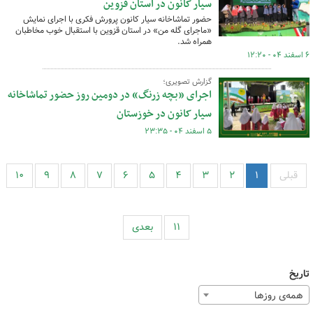
سیار کانون در استان قزوین
حضور تماشاخانه سیار کانون پرورش فکری با اجرای نمایش
«ماجرای گله من» در استان قزوین با استقبال خوب مخاطبان
همراه شد.
۶ اسفند ۰۴ - ۱۲:۲۰
گزارش تصویری؛
اجرای «بچه زرنگ» در دومین روز حضور تماشاخانه
سیار کانون در خوزستان
۵ اسفند ۰۴ - ۲۳:۳۵
قبلی
۱
۲
۳
۴
۵
۶
۷
۸
۹
۱۰
۱۱
بعدی
تاریخ
همه‌ی روزها