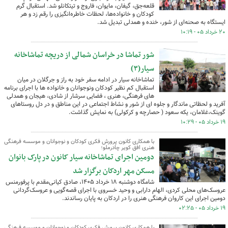
قلعه‌جق، گیفان، مایوان، فاروج و تیتکانلو شد. استقبال گرم
کودکان و خانواده‌ها، لحظات خاطره‌انگیزی را رقم زد و هر
ایستگاه به صحنه‌ای از شور، خنده و همدلی تبدیل شد.
۲۰ خرداد ۰۵ - ۱۰:۱۹
شور تماشا در خراسان شمالی از دریچه تماشاخانه
سیار(۳)
تماشاخانه سیار در ادامه سفر خود به راز و جرگلان در میان
استقبال کم نظیر کودکان ونوجوانان و خانواده ها با اجرای برنامه
های فرهنگی، هنری ، فضایی سرشار از شادی، هیجان و همدلی
آفرید و لحظاتی ماندگار و جلوه ای از شور و نشاط اجتماعی در این مناطق و در دل روستاهای
گوینک،غلامان، یکه سعود ( حصارچه و کرکولی) به نمایش گذاشت.
۱۹ خرداد ۰۵ - ۱۰:۲۹
با همکاری کانون پرورش فکری کودکان و نوجوانان و موسسه فرهنگی
هنری افق کویر چادرملو؛
دومین اجرای تماشاخانه سیار کانون در پارک بانوان
مسکن مهر اردکان برگزار شد
شامگاه دوشنبه ۱۸ خرداد ۱۴۰۵، صادق کیانی‌مقدم با پرفورمنس
عروسک‌های محلی کردی، الهام دارابی و وحید خسروی با اجرای قصه‌گویی و عروسک‌گردانی
دومین اجرای این کاروان فرهنگی هنری را در اردکان به پایان رساندند.
۱۹ خرداد ۰۵ - ۰۲:۲۵
با همکاری کانون پرورش فکری کودکان و نوجوانان و موسسه فرهنگی