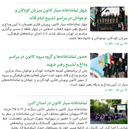
چهار تماشاخانه سیار کانون میزبان کودکان و
نوجوانان در مراسم تشییع امام قائد
چهار تماشاخانه سیار کانون پرورش فکری همزمان با آیین وداع و
تشییع رهبر شهید انقلاب اسلامی در چهار نقطه از مسیر برگزاری
مراسم در تهران مستقر شدند تا با اجرای برنامه‌های فرهنگی،
میزبان کودکان، نوجوانان و خانواده‌ها باشند.
۱۴ تیر ۰۵ - ۱۰:۵۹
حضور تماشاخانه‌ها و گروه سرود کانون در مراسم
وداع و تشییع رهبر شهید
یکی از برنامه‌های کمیته خانواده، کودک و نوجوان ستاد مرکزی
مراسم وداع و قائد شهید امت اجرای فعالیت‌های فرهنگی و سرود
از سوی کانون پرورش فکری کودکان و ن جوانان و تماشاخانه‌های
سیار در آیین وداع و بدرقه رهبر شهید است.
۱۴ تیر ۰۵ - ۱۰:۵۷
تماشاخانه سیار کانون در استان البرز
تماشاخانه سیار کانون با نمایش «آش سنگ» از ۲۱ تا ۲۵ خرداد
۱۴۰۵،‌میهمان مناطق مختلف البرز شد؛‌ این تماشاخانه در سفر به
استان البرز با حضور در سهرابیه، شهرک ابریشم، ماهدشت، خط
۴ حصار، کلاک، محمدشهر، گلستانک و فردیس، برنامه‌های
شادی را اجرا کرد. این کاروان در ادامه مسیر خود به روستاهای چندار (ساوجبلاغ)، بختیار