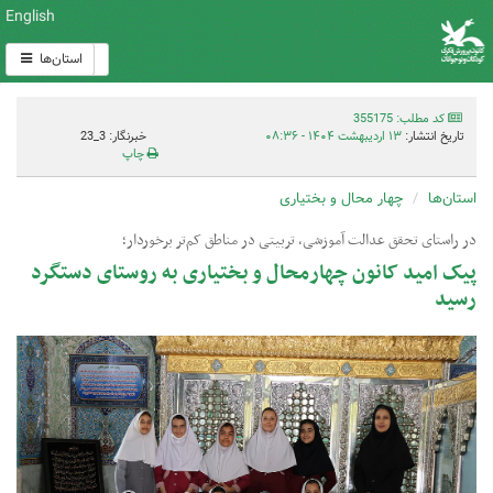
English
استان‌ها
کد مطلب: 355175
تاریخ انتشار:
۱۳ اردیبهشت ۱۴۰۴ - ۰۸:۳۶
خبرنگار: 3_23
چاپ
استان‌ها
چهار محال و بختیاری
در راستای تحقق عدالت آموزشی، تربیتی در مناطق کم‌تر برخوردار؛
پیک امید کانون چهارمحال و بختیاری به روستای دستگرد
رسید