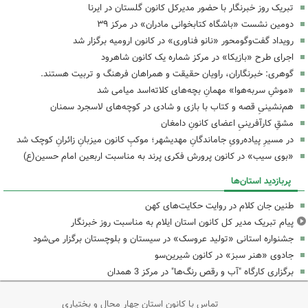
تبریک روز خبرنگار با حضور مدیرکل کانون گلستان در ایرنا
دومین نشست «باشگاه کتابخوانی مادران» در مرکز ۳۹
رویداد گفت‌وگومحور «نانو فناوری» در کانون ارومیه برگزار شد
اجرای طرح «بازیکا» در مرکز شماره یک کانون شاهرود
گوهری: خبرنگاران، راویان حقیقت و همراهان فرهنگ و تربیت هستند.
«موشِ سربه‌هوا» مهمانِ بچه‌های کلاته‌اسد میامی شد
هم‌نشینیِ قصه و کتاب با بازی و شادی در کوچه‌های لاسجرد سمنان
مشقِ کارآفرینیِ اعضای کانونِ دامغان
در مسیرِ پیاده‌رویِ جاماندگانِ مهدیشهر؛ موکبِ کانون میزبانِ زائرانِ کوچک شد
«بوی سیب» در کانون پرورش فکری پرند به مناسبت اربعین امام حسین(ع)
پربازدید استان‌ها
طنین جان کلام در روایت حکایت‌های کهن
پیام تبریک مدیر کل کانون استان ایلام به مناسبت روز خبرنگار
جشنواره استانی «تولید عروسک» در سیستان و بلوچستان برگزار می‌شود
جادوی «هنر سبز» در کانون شیرین‌سو
برگزاری کارگاه "آب و رقص رنگ‌ها" در مرکز 3 همدان
تماس با کانون استان چهار محال و بختیاری