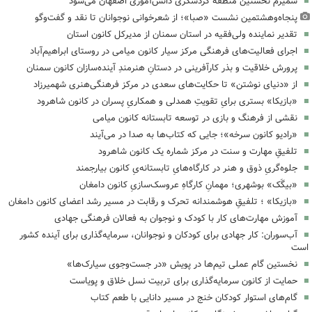
سمیرم نخستین منطقه گردشگری دانش‌آموزی اصفهان می‌شود
پنجاه‌وهشتمین نشست «صبا»؛ از شعرخوانی نوجوانان تا نقد و گفت‌وگو
تقدیر نماینده ولی‌فقیه در استان سمنان از مدیرکل کانون استان
اجرای فعالیت‌های فرهنگی مرکز سیار کانون میامی در روستای ابراهیم‌آباد
پرورش خلاقیت و بذر کارآفرینی در دستانِ هنرمندِ آینده‌سازان کانون سمنان
از «دنیای نوشتن» تا حکایت‌های سعدی در مرکز فرهنگی‌هنری شهمیرزاد
«بازیکا» بستری برایِ تقویتِ همدلی و همکاریِ پسران در کانون شاهرود
نقشی از فرهنگ و بازی در توسعه تابستانه کانون میامی
«رادیو کانون سرخه»؛ جایی که کتاب‌ها به صدا در می‌آیند
تلفیقِ مهارت و سنت در مرکز شماره یک کانون شاهرود
جلوه‌گریِ ذوق و هنر در کارگاه‌هایِ تابستانه‌یِ کانون بیارجمند
«بیگَک» بوشهری؛ مهمانِ کارگاهِ عروسک‌سازیِ کانون دامغان
«بازیکا» ؛ تلفیقِ هوشمندانه تحرک و رقابت در مسیر رشد اعضای کانون دامغان
آموزش مهارت‌های کار با کودک و نوجوان به فعالان فرهنگی جهادی
آب‌سوران: کار جهادی برای کودکان و نوجوانان، سرمایه‌گذاری برای آینده کشور
است
نخستین گام عملی تیم‌ها در پویش «در جست‌وجوی سیارک‌ها»
حمایت از کانون سرمایه‌گذاری برای تربیت نسل خلاق و پویاست
گام‌های استوار کودکان خنج در مسیر دانایی با طعم کتاب