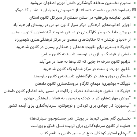
سمیرم نخستین منطقه گردشگری دانش‌آموزی اصفهان می‌شود
پنجاه‌وهشتمین نشست «صبا»؛ از شعرخوانی نوجوانان تا نقد و گفت‌وگو
تقدیر نماینده ولی‌فقیه در استان سمنان از مدیرکل کانون استان
اجرای فعالیت‌های فرهنگی مرکز سیار کانون میامی در روستای ابراهیم‌آباد
پرورش خلاقیت و بذر کارآفرینی در دستانِ هنرمندِ آینده‌سازان کانون سمنان
از «دنیای نوشتن» تا حکایت‌های سعدی در مرکز فرهنگی‌هنری شهمیرزاد
«بازیکا» بستری برایِ تقویتِ همدلی و همکاریِ پسران در کانون شاهرود
نقشی از فرهنگ و بازی در توسعه تابستانه کانون میامی
«رادیو کانون سرخه»؛ جایی که کتاب‌ها به صدا در می‌آیند
تلفیقِ مهارت و سنت در مرکز شماره یک کانون شاهرود
جلوه‌گریِ ذوق و هنر در کارگاه‌هایِ تابستانه‌یِ کانون بیارجمند
«بیگَک» بوشهری؛ مهمانِ کارگاهِ عروسک‌سازیِ کانون دامغان
«بازیکا» ؛ تلفیقِ هوشمندانه تحرک و رقابت در مسیر رشد اعضای کانون دامغان
آموزش مهارت‌های کار با کودک و نوجوان به فعالان فرهنگی جهادی
آب‌سوران: کار جهادی برای کودکان و نوجوانان، سرمایه‌گذاری برای آینده کشور
است
نخستین گام عملی تیم‌ها در پویش «در جست‌وجوی سیارک‌ها»
حمایت از کانون سرمایه‌گذاری برای تربیت نسل خلاق و پویاست
گام‌های استوار کودکان خنج در مسیر دانایی با طعم کتاب