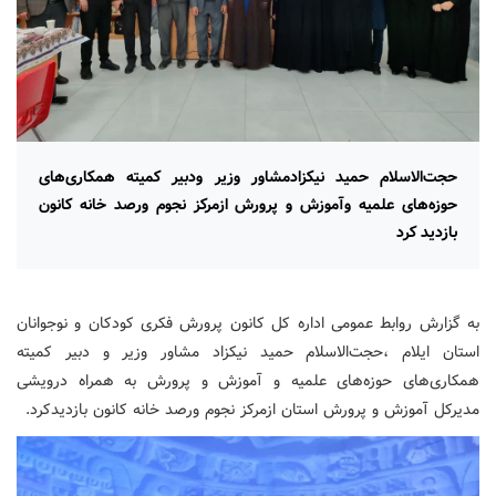
حجت‌الاسلام حمید نیکزادﻣﺸﺎور وزﯾﺮ ودﺑﯿﺮ ﮐﻤﯿﺘﻪ ﻫﻤﮑﺎری‌ﻫﺎی
ﺣﻮزه‌ﻫﺎی ﻋﻠﻤﯿﻪ وآﻣﻮزش و ﭘﺮورش ازمرکز نجوم ورصد خانه کانون
بازدید کرد
به گزارش روابط عمومی اداره کل کانون پرورش فکری کودکان و نوجوانان
استان ایلام ،حجت‌الاسلام حمید نیکزاد ﻣﺸﺎور وزﯾﺮ و دﺑﯿﺮ ﮐﻤﯿﺘﻪ
ﻫﻤﮑﺎری‌ﻫﺎی ﺣﻮزه‌ﻫﺎی ﻋﻠﻤﯿﻪ و آﻣﻮزش و ﭘﺮورش به همراه درویشی
مدیرکل آموزش و پرورش استان ازمرکز نجوم ورصد خانه کانون بازدیدکرد.