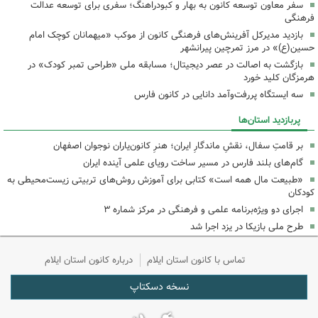
سفر معاون توسعه کانون به بهار و کبودراهنگ؛ سفری برای توسعه عدالت
فرهنگی
بازدید مدیرکل آفرینش‌های فرهنگی کانون از موکب «میهمانان کوچک امام
حسین(ع)» در مرز تمرچین پیرانشهر
بازگشت به اصالت در عصر دیجیتال؛ مسابقه ملی «طراحی تمبر کودک» در
هرمزگان کلید خورد
سه ایستگاه پررفت‌وآمد دانایی در کانون فارس
پربازدید استان‌ها
بر قامتِ سفال، نقشِ ماندگارِ ایران؛ هنرِ کانون‌یاران نوجوان اصفهان
گام‌های بلند فارس در مسیر ساخت رویای علمی آینده ایران
«طبیعت مال همه است» کتابی برای آموزش روش‌های تربیتی زیست‌محیطی به
کودکان
اجرای دو ویژه‌برنامه علمی و فرهنگی در مرکز شماره ۳
طرح ملی بازیکا در یزد اجرا شد
تماس با کانون استان ایلام
درباره کانون استان ایلام
نسخه دسکتاپ