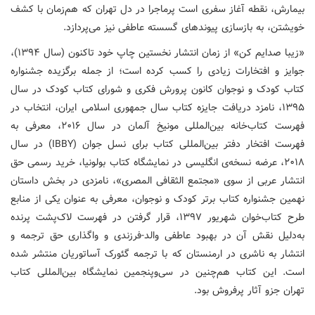
بیمارش، نقطه‌ آغاز سفری است پرماجرا در دل تهران که هم‌زمان با کشف
خویشتن، به بازسازی پیوندهای گسسته عاطفی نیز می‌پردازد.
«زیبا صدایم کن» از زمان انتشار نخستین چاپ خود تاکنون (سال ۱۳۹۴)،
جوایز و افتخارات زیادی را کسب کرده است؛ از جمله برگزیده جشنواره
کتاب کودک و نوجوان کانون پرورش فکری و شورای کتاب کودک در سال
۱۳۹۵، نامزد دریافت جایزه کتاب سال جمهوری اسلامی ایران، انتخاب در
فهرست کتاب‌خانه بین‌المللی مونیخ آلمان در سال ۲۰۱۶، معرفی به
فهرست افتخار دفتر بین‌المللی کتاب برای نسل جوان (IBBY) در سال
۲۰۱۸، عرضه نسخه‌ی انگلیسی در نمایشگاه کتاب بولونیا، خرید رسمی حق
انتشار عربی از سوی «مجتمع الثقافی المصری»، نامزدی در بخش داستان
نهمین جشنواره کتاب برتر کودک و نوجوان، معرفی به عنوان یکی از منابع
طرح کتاب‌خوان شهریور ۱۳۹۷، قرار گرفتن در فهرست لاک‌پشت پرنده
به‌دلیل نقش آن در بهبود عاطفی والد-فرزندی و واگذاری حق ترجمه و
انتشار به ناشری در ارمنستان که با ترجمه گئورک آساتوریان منتشر شده
است. این کتاب هم‌چنین در سی‌وپنجمین نمایشگاه بین‌المللی کتاب
تهران جزو آثار پرفروش بود.