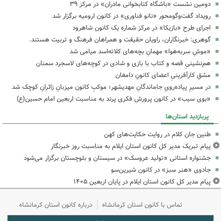
دومین نشست «باشگاه کتابخوانی مادران» در مرکز ۳۹
رویداد گفت‌وگومحور «نانو فناوری» در کانون ارومیه برگزار شد
اجرای طرح «بازیکا» در مرکز شماره یک کانون شاهرود
گوهری: خبرنگاران، راویان حقیقت و همراهان فرهنگ و تربیت هستند.
«موشِ سربه‌هوا» مهمانِ بچه‌های کلاته‌اسد میامی شد
هم‌نشینیِ قصه و کتاب با بازی و شادی در کوچه‌های لاسجرد سمنان
مشقِ کارآفرینیِ اعضای کانونِ دامغان
در مسیرِ پیاده‌رویِ جاماندگانِ مهدیشهر؛ موکبِ کانون میزبانِ زائرانِ کوچک شد
«بوی سیب» در کانون پرورش فکری پرند به مناسبت اربعین امام حسین(ع)
پربازدید استان‌ها
طنین جان کلام در روایت حکایت‌های کهن
پیام تبریک مدیر کل کانون استان ایلام به مناسبت روز خبرنگار
جشنواره استانی «تولید عروسک» در سیستان و بلوچستان برگزار می‌شود
جادوی «هنر سبز» در کانون شیرین‌سو
پیام مدیر کل کانون استان ایلام در پایان اربعین ۱۴۰۵
تماس با کانون استان کرمانشاه
درباره کانون استان کرمانشاه