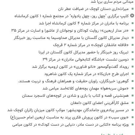
میدانی مردم ساری برپا شد
میراث‌داری دستان کوچک در ضیافت عطر نان
کلیپ برگزاری "چهل روز، چهل یادواره" در مجتمع شماره ۱ کانون کرمانشاه
برنامه با مادران در مرکز شماره ۴ کانون کرمانشاه اجرا شد
«در مدار اربعین»؛ روایت کودکان و نوجوانان از عاشورا و اسارت در مرکز ۳۵
دیدار مدیرکل کانون گلستان با مدیرکل صداوسیما به مناسبت روز خبرنگار
«قافله عاشقان کوچک» در مرکز شماره ۲ قرچک
تبریک روز خبرنگار با حضور مدیرکل کانون گلستان در ایرنا
دومین نشست «باشگاه کتابخوانی مادران» در مرکز ۳۹
رویداد گفت‌وگومحور «نانو فناوری» در کانون ارومیه برگزار شد
اجرای طرح «بازیکا» در مرکز شماره یک کانون شاهرود
گوهری: خبرنگاران، راویان حقیقت و همراهان فرهنگ و تربیت هستند.
«موشِ سربه‌هوا» مهمانِ بچه‌های کلاته‌اسد میامی شد
هم‌نشینیِ قصه و کتاب با بازی و شادی در کوچه‌های لاسجرد سمنان
مشقِ کارآفرینیِ اعضای کانونِ دامغان
در مسیرِ پیاده‌رویِ جاماندگانِ مهدیشهر؛ موکبِ کانون میزبانِ زائرانِ کوچک شد
«بوی سیب» در کانون پرورش فکری پرند به مناسبت اربعین امام حسین(ع)
ویژه برنامه «کتابی در دست مادر، دنیایی در دست کودک» در کانون میامی