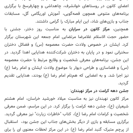
اعضای کانون در روستاهای خوانشرف، چاهداشی و چهارفرسخ با برگزاری
برنامه‌های متنوعی همچون قصه‌گویی، آموزش اوریگامی گل، مسابقات
جذاب و بازی‌های شاد، این ایام مبارک را گرامی داشتند.
همچنین،
مرکز کانون در سرایان
به مناسبت روز دختر، جشنی با
حضور حجت الاسلام غلامرضا مرتضایی‌ امام جمعه این شهرستان برگزار
کرد. ایشان در خصوص ولادت حضرت معصومه (س) و فضائل دختران
سخنرانی نمود و در پایان به دختران شرکت‌کننده هدایایی اهدا گردید. در
این جشن، برنامه‌های معرفی شخصیت و وقایع مرتبط با حضرت معصومه
(س) و فضاسازی و طراحی دیوار با موضوع ولادت ایشان و امام رضا (ع)
نیز اجرا شد. و به اعضایی که هم‌نام امام رضا (ع) بودند، هدایایی تقدیم
گردید.
جشن دهه کرامت در مرکز نهبندان
:
مرکز کانون نهبندان نیز به مناسبت میلاد خورشید خراسان، امام هشتم
شیعیان (ع)، جشن دهه کرامت را برگزار کرد. در این مراسم، ضمن معرفی
شخصیت و کرامات امام رضا (ع)، کتاب "خاطرات زیارت" نیز معرفی گردید.
برگزاری مسابقه و بازی از دیگر بخش‌های جذاب این جشن بود، استقبال
از پرچم متبرک گنبد امام رضا (ع) در این مرکز لحظات معنوی ای را برای