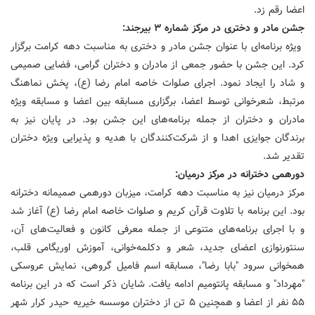
اعضا رقم زد.
جشن مادر و دختری در مرکز شماره ۳ بیرجند:
ویژه برنامه‌ای با عنوان جشن مادر و دختری به مناسبت دهه کرامت برگزار
کرد. این جشن با حضور جمعی از مادران و دختران گرامی، فضایی صمیمی
و شاد را ایجاد نمود. اجرای صلوات خاصه امام رضا (ع)، پخش نماهنگ
مرتبط، شعرخوانی توسط اعضا، برگزاری مسابقه بین اعضا و مسابقه ویژه
مادران و دختران از جمله برنامه‌های این جشن بود. در پایان نیز به
برندگان جوایزی اهدا و از شرکت‌کنندگان با هدیه و پذیرایی ویژه دختران
تقدیر شد.
دورهمی دخترانه در مرکز درمیان:
مرکز درمیان نیز به مناسبت دهه کرامت، میزبان دورهمی صمیمانه دخترانه
بود. این برنامه با تلاوت قرآن کریم و صلوات خاصه امام رضا (ع) آغاز شد
و با اجرای برنامه‌های متنوعی از جمله معرفی کانون و فعالیت‌های آن،
سنتورنوازی اعضای جدید، شعر و دکلمه‌خوانی، آموزش اوریگامی قلب،
همخوانی سرود "بابا رضا"، مسابقه اسم فامیل گروهی، نمایش عروسکی
"مهرداد" و مسابقه پانتومیم ادامه یافت. شایان ذکر است که در این برنامه
۵۵ نفر از اعضا و همچنین ۵ تن از دختران موسسه خیریه حیدر کرار شهر