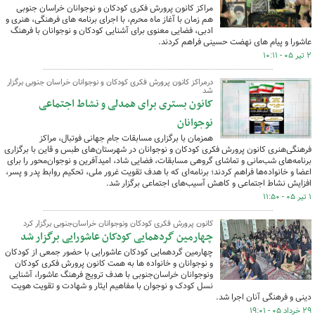
مراکز کانون پرورش فکری کودکان و نوجوانان خراسان جنوبی
هم زمان با آغاز ماه محرم، با اجرای برنامه های فرهنگی، هنری و
ادبی، فضایی معنوی برای آشنایی کودکان و نوجوانان با فرهنگ
عاشورا و پیام های نهضت حسینی فراهم کردند.
۲ تیر ۰۵ - ۱۰:۱۱
درمراکز کانون پرورش فکری کودکان و نوجوانان خراسان جنوبی برگزار
شد
کانون بستری برای همدلی و نشاط اجتماعی
نوجوانان
همزمان با برگزاری مسابقات جام جهانی فوتبال، مراکز
فرهنگی‌هنری کانون پرورش فکری کودکان و نوجوانان در شهرستان‌های طبس و قاین با برگزاری
برنامه‌های شب‌مانی و تماشای گروهی مسابقات، فضایی شاد، امیدآفرین و نوجوان‌محور را برای
اعضا و خانواده‌ها فراهم کردند؛ برنامه‌ای که با هدف تقویت غرور ملی، تحکیم روابط پدر و پسر،
افزایش نشاط اجتماعی و کاهش آسیب‌های اجتماعی برگزار شد.
۱ تیر ۰۵ - ۱۱:۵۰
کانون پرورش فکری کودکان ونوجوانان خراسان‌جنوبی برگزار کرد
چهارمین گردهمایی کودکان عاشورایی برگزار شد
چهارمین گردهمایی کودکان عاشورایی با حضور جمعی از کودکان
و نوجوانان و خانواده ها به همت کانون پرورش فکری کودکان
ونوجوانان خراسان‌جنوبی با هدف ترویج فرهنگ عاشورا، آشنایی
نسل کودک و نوجوان با مفاهیم ایثار و شهادت و تقویت هویت
دینی و فرهنگی آنان اجرا شد.
۲۹ خرداد ۰۵ - ۱۹:۰۱