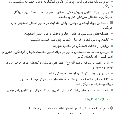
پیام تبریک مدیرکل کانون پرورش فکری کهگیلویه و بویراحمد به مناسبت روز
خبرنگار
پیام مدیرکل کانون پرورش فکری استان اصفهان به مناسبت روز خبرنگار؛
خبرنگاران، حافظان مرزهای فکری جامعه
تابستانی پویا، آینده‌ای روشن؛ وقتی خلاقیت در کانون استان اصفهان جان
می‌گیرد
عصرانه‌های دمنوشی در کانون علوم و فناوری‌های نوین اصفهان
کانون پرورش فکری خراسان شمالی پای میز خدمت نشست
روایتی از عدالت فرهنگی در حاشیه شهرها
بررسی نظامنامه تابستانی کانون در دوازدهمین نشست شورای فرهنگی، هنری و
ادبی استان آذربایجان غربی
از دل هنر تا سوگ اباعبدالله (ع)؛ همراهی مربیان و کودکان مرکز حاجی‌آباد در
اربعین حسینی
بازپروری روحیه کودکان، اولویت فرهنگی قشم
کارگاه مادر و کودک «عروسک‌های بقچه‌ای» در مرکز فرهنگی‌هنری
زیباشهربندرعباس برگزار شد
قصه، هندسه و عطر پیتزا؛ تجربه ای شیرین از کتابخوانی در کانون بندرعباس
پربازدید استان‌ها
پیام تبریک مدیر کل کانون استان ایلام به مناسبت روز خبرنگار