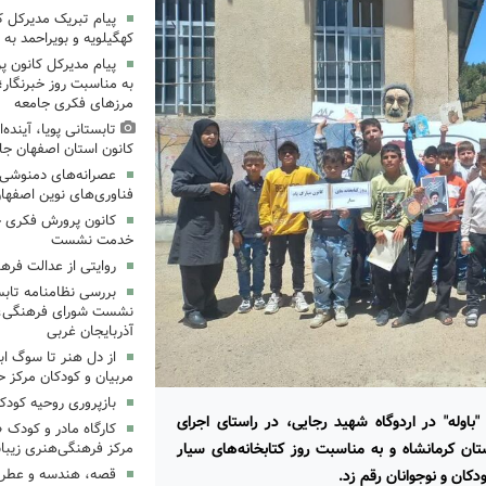
پیام تبریک مدیرکل 
کهگیلویه و بویراحمد به 
پیام مدیرکل کانون 
به مناسبت روز خبرنگار؛
مرزهای فکری جامعه
تابستانی پویا، آینده
کانون استان اصفهان جا
عصرانه‌های دمنوشی د
فناوری‌های نوین اصفها
کانون پرورش فکری خ
خدمت نشست
روایتی از عدالت فره
بررسی نظامنامه تابس
نشست شورای فرهنگی، ه
آذربایجان غربی
از دل هنر تا سوگ اب
مربیان و کودکان مرکز ح
بازپروری روحیه کود
اوله" در اردوگاه شهید رجایی، در راستای اجرای
کارگاه مادر و کودک 
تان کرمانشاه و به مناسبت روز کتابخانه‌های سیار
مرکز فرهنگی‌هنری زیبا
دکان و نوجوانان رقم زد.
قصه، هندسه و عطر پی