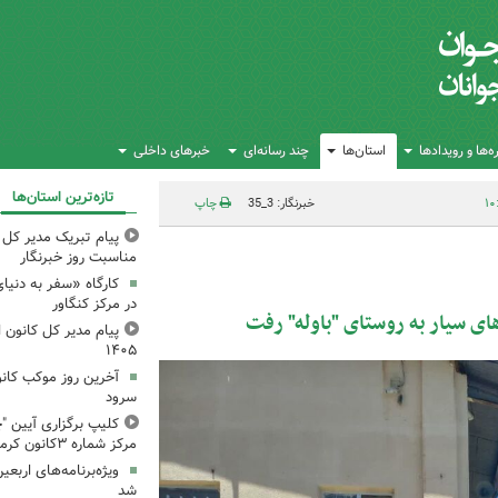
‌ها و رویدادها
استان‌ها
چند رسانه‌ای
خبرهای داخلی
تازه‌ترین استان‌ها
خبرنگار: 3_35
چاپ
پیام تبریک مدیر کل ک
مناسبت روز خبرنگار
کارگاه «سفر به دنیا
در مرکز کنگاور
ای سیار به روستای "باوله" رفت
پیام مدیر کل کانون اس
۱۴۰۵
آخرین روز موکب کانو
سرود
کلیپ برگزاری آیین "چ
مرکز شماره ۳کانون کرمانشاه
ویژه‌برنامه‌های اربعی
شد