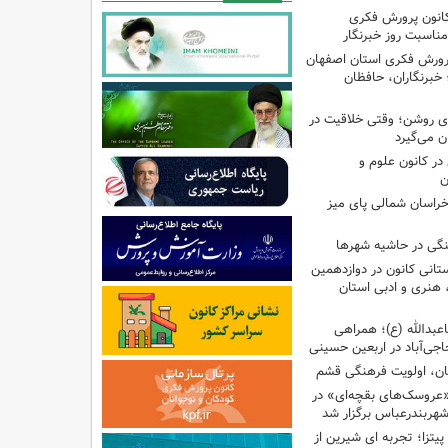
کانون پرورش فکری
مناسبت روز خبرنگار
پرورش فکری استان اصفهان
 خبرنگاران، حافظان
‌ای روشن؛ وقتی خلاقیت در
ن می‌گیرد
ر کانون علوم و
ن
راسان شمالی پای میز
نگی در حاشیه شهرها
تانی کانون در دوازدهمین
نری و ادبی استان
اعبدالله (ع)؛ همراهی
اجی‌آباد در اربعین حسینی
کان، اولویت فرهنگی قشم
«عروسک‌های بقچه‌ای» در
شهربندرعباس برگزار شد
تزا؛ تجربه ای شیرین از