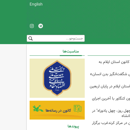
English
مناسبت‌ها
انون استان ایلام به
ی شگفت‌انگیز بدن انسان»
تان ایلام در پایان اربعین
ن کنگاور با آخرین اجرای
هل روز، چهل یادوراه" در
ن در مرکز کرندغرب برگزار
پیوندها