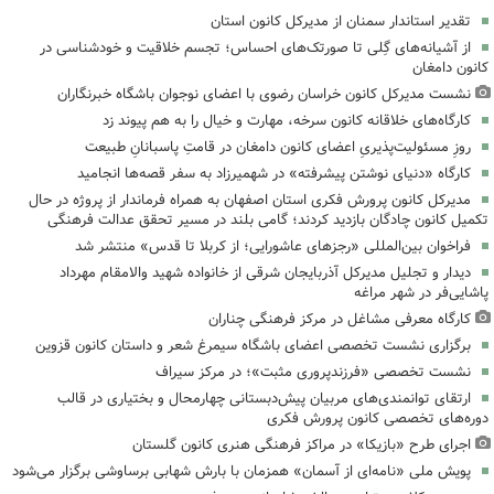
تقدیر استاندار سمنان از مدیرکل کانون استان
از آشیانه‌های گِلی تا صورتک‌های احساس؛ تجسم خلاقیت و خودشناسی در
کانون دامغان
نشست مدیرکل کانون خراسان رضوی با اعضای نوجوان باشگاه خبرنگاران
کارگاه‌های خلاقانه کانون سرخه، مهارت و خیال را به هم پیوند زد
روزِ مسئولیت‌پذیریِ اعضای کانون دامغان در قامتِ پاسبانانِ طبیعت
کارگاه «دنیای نوشتن پیشرفته» در شهمیرزاد به سفر قصه‌ها انجامید
مدیرکل کانون پرورش فکری استان اصفهان به همراه فرماندار از پروژه در حال
تکمیل کانون چادگان بازدید کردند؛ گامی بلند در مسیر تحقق عدالت فرهنگی
فراخوان بین‌المللی «رجزهای عاشورایی؛ از کربلا تا قدس» منتشر شد
دیدار و تجلیل مدیرکل آذربایجان شرقی از خانواده شهید والامقام مهرداد
پاشایی‌فر در شهر مراغه
کارگاه معرفی مشاغل در مرکز فرهنگی چناران
برگزاری نشست تخصصی اعضای باشگاه سیمرغ شعر و داستان کانون قزوین
نشست تخصصی «فرزندپروری مثبت»؛ در مرکز سیراف
ارتقای توانمندی‌های مربیان پیش‌دبستانی چهارمحال و بختیاری در قالب
دوره‌های تخصصی کانون پرورش فکری
اجرای طرح «بازیکا» در مراکز فرهنگی هنری کانون گلستان
پویش ملی «نامه‌ای از آسمان» همزمان با بارش شهابی برساوشی برگزار می‌شود