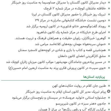
دیدار مدیرکل کانون گلستان با مدیرکل صداوسیما به مناسبت روز خبرنگار
«قافله عاشقان کوچک» در مرکز شماره ۲ قرچک
تبریک روز خبرنگار با حضور مدیرکل کانون گلستان در ایرنا
دومین نشست «باشگاه کتابخوانی مادران» در مرکز ۳۹
رویداد گفت‌وگومحور «نانو فناوری» در کانون ارومیه برگزار شد
اجرای طرح «بازیکا» در مرکز شماره یک کانون شاهرود
گوهری: خبرنگاران، راویان حقیقت و همراهان فرهنگ و تربیت هستند.
«موشِ سربه‌هوا» مهمانِ بچه‌های کلاته‌اسد میامی شد
هم‌نشینیِ قصه و کتاب با بازی و شادی در کوچه‌های لاسجرد سمنان
مشقِ کارآفرینیِ اعضای کانونِ دامغان
در مسیرِ پیاده‌رویِ جاماندگانِ مهدیشهر؛ موکبِ کانون میزبانِ زائرانِ کوچک شد
«بوی سیب» در کانون پرورش فکری پرند به مناسبت اربعین امام حسین(ع)
پربازدید استان‌ها
طنین جان کلام در روایت حکایت‌های کهن
پیام تبریک مدیر کل کانون استان ایلام به مناسبت روز خبرنگار
جشنواره استانی «تولید عروسک» در سیستان و بلوچستان برگزار می‌شود
جادوی «هنر سبز» در کانون شیرین‌سو
برگزاری کارگاه "آب و رقص رنگ‌ها" در مرکز 3 همدان