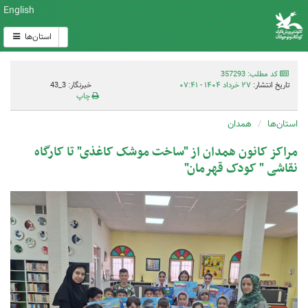
English
استان‌ها
کد مطلب: 357293
تاریخ انتشار:
۲۷ خرداد ۱۴۰۴ - ۰۷:۴۱
خبرنگار: 3_43
چاپ
استان‌ها
همدان
مراکز کانون همدان از "ساخت موشک کاغذی" تا کارگاه
نقاشی " کودک قهرمان"