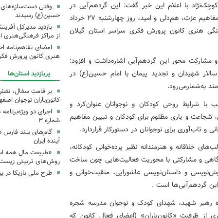
کوچک‌نژاد با اعلام این خبر گفت: این گردهم‌آیی در
وقتی دست‌سازه‌های ک
حسین(ع) رسیدند
ادامه جریان‌سازی فرهنگی‌تربیتی کانون و با هدف گسترش مفاهیم عزت، هم‌دلی و امید، روز چهارشنبه ۲۷ خرداد
بازدید مدیرکل آفری
هنگی هنری کانون پرورش فکری سراسر استان گیلان
از مراکز فرهنگی‌هنری ا
امضای تفاهم‌نامه ا
هنری کانون پرورش فکری
و مشارکت محور این گردهم‌آیی اشاره‌داشت و افزود:
الار شهیدان و تجدید پیمان با امام حسین(ع) در
پربازدید استان‌ها
د به‌شمارمی‌رود.
بر قامتِ سفال، نقشِ م
کانون‌یاران نوجوان اصفه
ب با شرایط روحی کودکان و نوجوانان عنوان‌کرد و
اجرای دو ویژه‌برنامه
ی، شجاعت و یاری مظلوم برای کودکان و تبیین مفاهیم
شماره ۳
و تاب‌آوری برای نوجوانان در دستورکار قراردارد.
گام‌های بلند فارس 
آینده ایران
‌های خلاقانه و هنرمندانه نظیر پرده‌خوانی کودکانه‌،
«طبیعت مال همه اس
ارگاهی و مشارکتی با محوریت فعالیت‌هایی چون ساخت
روش‌های تربیتی زیست‌
‌نویسی و داستان‌نویسی عاشورایی،‌ منقبت‌خوانی و
طرح ملی بازیکا در یز
این گردهم‌آیی‌ها است .
ژه رهبر شهید، شهدای کودک و نوجوان مدرسه شجره
ری از ظرفیت «کانون‌یاران» (اعضای فعال کانون که