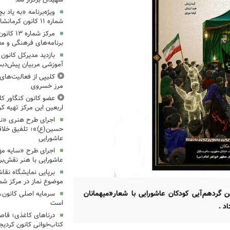
ویژه‌برنامه «به یاد 
شماره ۱۱ کانون کرمانشاه برگزار شد
مرکز شمار
برنامه‌های فرهنگی و مع
بازدید مدیرکل کانون 
آموزشی مربیان پیش‌دبس
کلیپی از فعالیت‌ها
مرز خسروی
عضو کانون کنگاور کلی
اربعین این مرکز تهیه کر
اجرای طرح هنری «نش
حسین(ع)»؛ تلفیق خلاقی
عاشورایی
اجرای طرح «سایه مهر
عاشورایی با هنر نقش‌بر
برپایی نمایشگاه نقا
موضوع نماز در مرکز شما
 گردهم‌آیی کودکان عاشورایی با شعار«میهمانان
سرمایه اصلی کانون، 
است
د .
درناهای کاغذی؛ قاص
کتاب‌خوانی کانون کردیج