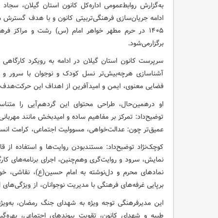
به‌گزارش روابط‌عمومی اداره‌کل کانون استان گیلان، سجاد 
۱۴۰۵ در حرم مطهر خواهر امام (س) رشت و مراکز فر
برگزارمی‌شود.
سرپرست کانون استان گیلان در ادامه به رویکرد کارگاهی 
آشناسازی هرچه‌بیش‌تر نسل کودک و نوجوان با سرور و س
فضایی معنوی، ایمن و امیدآفرین از اهداف این حرکت‌هدف‌من
او درهمین‌حال، طراحی محتوای این گردهم‌آیی را متناس
توضیح‌داد: تمرکز بر مفاهیم ساده و امیدبخش مانند مهربان
عمیق‌تر چون: عدالت‌خواهی، مسوولیت اجتماعی، کرامت انسانی 
کوچک‌نژاد توضیح‌داد: مستندبودن روایت‌ها و استفاده از قالب
نمایش، سرود و روایت‌گری وهم‌چنین، اجرای برنامه‌های ک
نمادهای محرم و دل‌نوشته به امام حسین(ع)،‌ نقاشی، خوش
برپایی غرفه‌های فرهنگی با مدیریت نوجوانان، از ویژگی‌های 
این مدیرفرهنگی توجه ویژه به شهدای جنگ رمضان، به‌وی
طیبه و شهدای کانون، تقویت پیوندهای اجتماعی، بهره‌گی