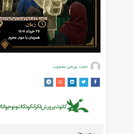
حجت نورخیز محجوب
برچسب‌ها