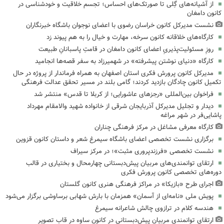
از آشیانه‌های گِلی تا صورتک‌های احساس؛ تجسم خلاقیت و خودشناسی در
کانون دامغان
نشست مدیرکل کانون خراسان رضوی با اعضای نوجوان باشگاه خبرنگاران
کارگاه‌های خلاقانه کانون سرخه، مهارت و خیال را به هم پیوند زد
روزِ مسئولیت‌پذیریِ اعضای کانون دامغان در قامتِ پاسبانانِ طبیعت
کارگاه «دنیای نوشتن پیشرفته» در شهمیرزاد به سفر قصه‌ها انجامید
مدیرکل کانون پرورش فکری استان اصفهان به همراه فرماندار از پروژه در حال
تکمیل کانون چادگان بازدید کردند؛ گامی بلند در مسیر تحقق عدالت فرهنگی
فراخوان بین‌المللی «رجزهای عاشورایی؛ از کربلا تا قدس» منتشر شد
دیدار و تجلیل مدیرکل آذربایجان شرقی از خانواده شهید والامقام مهرداد
پاشایی‌فر در شهر مراغه
کارگاه معرفی مشاغل در مرکز فرهنگی چناران
برگزاری نشست تخصصی اعضای باشگاه سیمرغ شعر و داستان کانون قزوین
نشست تخصصی «فرزندپروری مثبت»؛ در مرکز سیراف
ارتقای توانمندی‌های مربیان پیش‌دبستانی چهارمحال و بختیاری در قالب
دوره‌های تخصصی کانون پرورش فکری
اجرای طرح «بازیکا» در مراکز فرهنگی هنری کانون گلستان
پویش ملی «نامه‌ای از آسمان» همزمان با بارش شهابی برساوشی برگزار می‌شود
هندسه کلام در ترازوی چالش شاعرانه سیمرغ
ارتقای توانمندی مربیان پیش‌دبستانی در کانون ساوه در قاب تصویر