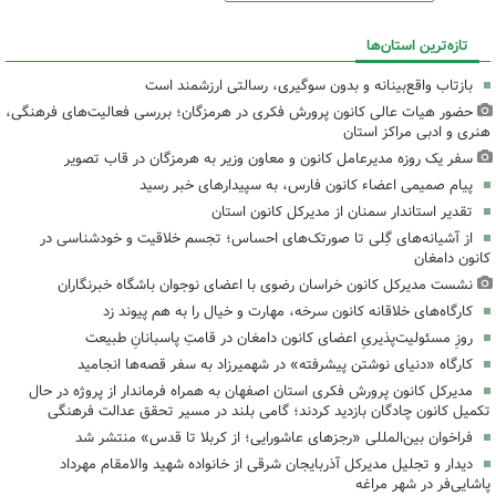
تازه‌ترین استان‌ها
بازتاب واقع‌بینانه و بدون سوگیری، رسالتی ارزشمند است
حضور هیات عالی کانون پرورش فکری در هرمزگان؛ بررسی فعالیت‌های فرهنگی،
هنری و ادبی مراکز استان
سفر یک روزه مدیرعامل کانون و معاون وزیر به هرمزگان در قاب تصویر
پیام صمیمی اعضاء کانون فارس، به سپیدارهای خبر رسید
تقدیر استاندار سمنان از مدیرکل کانون استان
از آشیانه‌های گِلی تا صورتک‌های احساس؛ تجسم خلاقیت و خودشناسی در
کانون دامغان
نشست مدیرکل کانون خراسان رضوی با اعضای نوجوان باشگاه خبرنگاران
کارگاه‌های خلاقانه کانون سرخه، مهارت و خیال را به هم پیوند زد
روزِ مسئولیت‌پذیریِ اعضای کانون دامغان در قامتِ پاسبانانِ طبیعت
کارگاه «دنیای نوشتن پیشرفته» در شهمیرزاد به سفر قصه‌ها انجامید
مدیرکل کانون پرورش فکری استان اصفهان به همراه فرماندار از پروژه در حال
تکمیل کانون چادگان بازدید کردند؛ گامی بلند در مسیر تحقق عدالت فرهنگی
فراخوان بین‌المللی «رجزهای عاشورایی؛ از کربلا تا قدس» منتشر شد
دیدار و تجلیل مدیرکل آذربایجان شرقی از خانواده شهید والامقام مهرداد
پاشایی‌فر در شهر مراغه