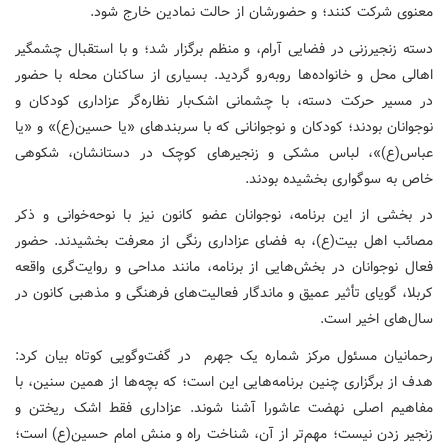
معنوی شرکت کنند؛ و حضورشان از حالت نمادین خارج شود.
دسته زنجیرزنی در فضایی آرام، و منظم برگزار شد؛ و با استقبال چشمگیر
اهالی محل و خانواده‌ها روبه‌رو گردید. بسیاری از ساکنان محله با حضور
در مسیر حرکت دسته، با چشمانی اشک‌بار نظاره‌گر عزاداری کودکان و
نوجوانان بودند؛ کودکان و نوجوانانی که با سربندهای «یا حسین(ع)» و «یا
عباس(ع)»، لباس مشکی و زنجیرهای کوچک در دستانشان، شکوهی
خاص به سوگواری بخشیده بودند.
در بخشی از این برنامه، نوجوانان عضو کانون نیز با نوحه‌خوانی و ذکر
مصائب اهل بیت(ع)، به فضای عزاداری رنگی از معرفت بخشیدند. حضور
فعال نوجوانان در بخش‌هایی از برنامه، مانند مداحی و روایت‌گری واقعه
کربلا، گویای تأثیر عمیق و ماندگار فعالیت‌های فرهنگی و مذهبی کانون در
سال‌های اخیر است.
رحمانیان مسئول مرکز شماره یک جهرم در گفت‌وگویی کوتاه بیان کرد:
هدف از برگزاری چنین برنامه‌هایی این است؛ که بچه‌ها از همین سنین، با
مفاهیم اصلی نهضت عاشورا آشنا شوند. عزاداری فقط اشک ریختن و
زنجیر زدن نیست؛ مهم‌تر از آن، شناخت راه و منش امام حسین(ع) است؛