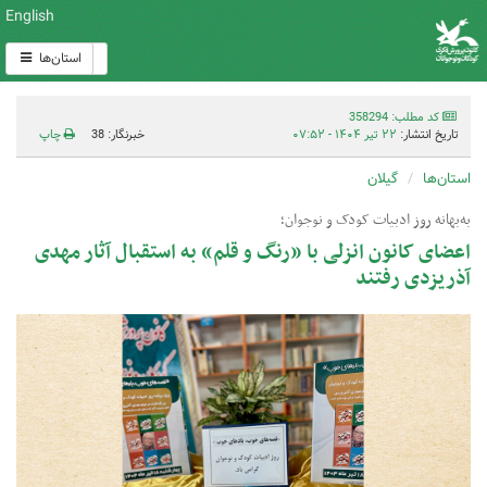
English
استان‌ها
کد مطلب: 358294
تاریخ انتشار:
۲۲ تیر ۱۴۰۴ - ۰۷:۵۲
خبرنگار: 38
چاپ
استان‌ها
گیلان
به‌بهانه روز ادبیات کودک و نوجوان؛
اعضای کانون انزلی با «رنگ و قلم» به استقبال آثار مهدی
آذریزدی رفتند