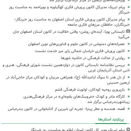
ویژه‌برنامه‌های اربعین در مرکز کرندغرب برگزار شد
پیام تبریک مدیرکل کانون پرورش فکری کهگیلویه و بویراحمد به مناسبت روز
خبرنگار
پیام مدیرکل کانون پرورش فکری استان اصفهان به مناسبت روز خبرنگار؛
خبرنگاران، حافظان مرزهای فکری جامعه
تابستانی پویا، آینده‌ای روشن؛ وقتی خلاقیت در کانون استان اصفهان جان
می‌گیرد
عصرانه‌های دمنوشی در کانون علوم و فناوری‌های نوین اصفهان
کانون پرورش فکری خراسان شمالی پای میز خدمت نشست
روایتی از عدالت فرهنگی در حاشیه شهرها
بررسی نظامنامه تابستانی کانون در دوازدهمین نشست شورای فرهنگی، هنری و
ادبی استان آذربایجان غربی
از دل هنر تا سوگ اباعبدالله (ع)؛ همراهی مربیان و کودکان مرکز حاجی‌آباد در
اربعین حسینی
بازپروری روحیه کودکان، اولویت فرهنگی قشم
کارگاه مادر و کودک «عروسک‌های بقچه‌ای» در مرکز فرهنگی‌هنری
زیباشهربندرعباس برگزار شد
قصه، هندسه و عطر پیتزا؛ تجربه ای شیرین از کتابخوانی در کانون بندرعباس
پربازدید استان‌ها
پیام تبریک مدیر کل کانون استان ایلام به مناسبت روز خبرنگار