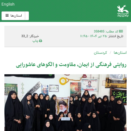
English
استان‌ها
کد مطلب: 358485
تاریخ انتشار:
۲۵ تیر ۱۴۰۴ - ۱۱:۴۵
خبرنگار: 2_33
چاپ
استان‌ها
کردستان
روایتی فرهنگی از ایمان، مقاومت و الگوهای عاشورایی