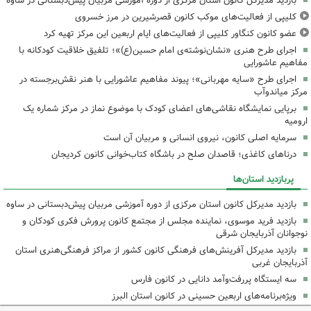
بازدید مدیرکل کانون استان مرکزی از دوره آموزشی مربیان پیش‌دبستانی در ساوه
کلیپی از فعالیت‌های موکب کانون قصرشیرین در مرز خسروی
عضو کانون کنگاور کلیپی از فعالیت‌های ایام اربعین این مرکز تهیه کرد
اجرای طرح هنری «نشان‌نوشته‌ی امام حسین(ع)»؛ تلفیق خلاقیت کودکانه با
مفاهیم عاشورایی
اجرای طرح «سایه مهربانی»؛ پیوند مفاهیم عاشورایی با هنر نقش‌برجسته در
مرکز میاندوآب
برپایی نمایشگاه نقاشی‌های اعضای کودک با موضوع نماز در مرکز شماره یک
ارومیه
سرمایه اصلی کانون، نیروی انسانی و مربیان آن است
درناهای کاغذی؛ قاصدان صلح در باشگاه کتاب‌خوانی کانون کردیجان
پربازدید استان‌ها
بازدید مدیرکل کانون استان مرکزی از دوره آموزشی مربیان پیش‌دبستانی در ساوه
بازدید فرید موسوی، نماینده مجلس از مجتمع کانون پرورش فکری کودکان و
نوجوانان آذربایجان شرقی
بازدید مدیرکل آفرینش‌های فرهنگی کانون کشور از مراکز فرهنگی‌هنری استان
آذربایجان غربی
سه ایستگاه پررفت‌وآمد دانایی در کانون فارس
ویژه‌برنامه‌های اربعین حسینی در کانون استان البرز