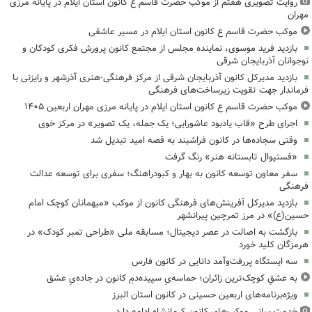
روایت تصویری هفتم از موکب حضرت قاسم ع کانون استان ایلام در پایانه مرزی
مهران
موکب حضرت قاسم ع کانون استان ایلام در مسیر عاشقی
بازدید فرید موسوی، نماینده مجلس از مجتمع کانون پرورش فکری کودکان و
نوجوانان آذربایجان شرقی
بازدید مدیرکل کانون آذربایجان شرقی از مرکز فرهنگی‌-هنری آذرشهر و رایزنی با
فرماندار جهت تقویت زیرساخت‌های فرهنگی
موکب حضرت قاسم ع کانون استان ایلام در پایانه مرزی مهران اربعین ۱۴۰۵
اجرای طرح «قاب یادبود عاشورایی؛ یک جمله، یک تصویر» در مرکز خوی
وقتی سجاده‌ها در کانون فراشبند به قصه امید تبدیل شد
«فستیوال تابستانه هنر» رنگ گرفت
سفر معاون توسعه کانون به بهار و کبودراهنگ؛ سفری برای توسعه عدالت
فرهنگی
بازدید مدیرکل آفرینش‌های فرهنگی کانون از موکب «میهمانان کوچک امام
حسین(ع)» در مرز تمرچین پیرانشهر
بازگشت به اصالت در عصر دیجیتال؛ مسابقه ملی «طراحی تمبر کودک» در
هرمزگان کلید خورد
سه ایستگاه پررفت‌وآمد دانایی در کانون فارس
به عشقِ کوچک‌ترین زائران؛ حماسه‌یِ سپیده‌دمِ کانون در جاده‌یِ عشق
ویژه‌برنامه‌های اربعین حسینی در کانون استان البرز
خدمت‌رسانی موکب‌های کانون کرمانشاه ادامه دارد