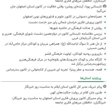
خبرنگاران، حافظان مرزهای فکری جامعه
تابستانی پویا، آینده‌ای روشن؛ وقتی خلاقیت در کانون استان اصفهان جان
می‌گیرد
عصرانه‌های دمنوشی در کانون علوم و فناوری‌های نوین اصفهان
کانون پرورش فکری خراسان شمالی پای میز خدمت نشست
روایتی از عدالت فرهنگی در حاشیه شهرها
بررسی نظامنامه تابستانی کانون در دوازدهمین نشست شورای فرهنگی، هنری و
ادبی استان آذربایجان غربی
از دل هنر تا سوگ اباعبدالله (ع)؛ همراهی مربیان و کودکان مرکز حاجی‌آباد در
اربعین حسینی
بازپروری روحیه کودکان، اولویت فرهنگی قشم
کارگاه مادر و کودک «عروسک‌های بقچه‌ای» در مرکز فرهنگی‌هنری
زیباشهربندرعباس برگزار شد
قصه، هندسه و عطر پیتزا؛ تجربه ای شیرین از کتابخوانی در کانون بندرعباس
پربازدید استان‌ها
پیام تبریک مدیر کل کانون استان ایلام به مناسبت روز خبرنگار
طنین جان کلام در روایت حکایت‌های کهن
پیام مدیرکل کانون پرورش فکری استان اصفهان به مناسبت روز خبرنگار؛
خبرنگاران، حافظان مرزهای فکری جامعه