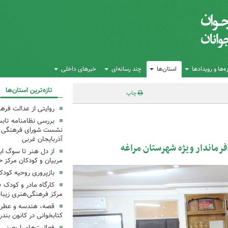
‌ها و رویدادها
استان‌ها
چند رسانه‌ای
خبرهای داخلی
تازه‌ترین استان‌ها
چاپ
روایتی از عدالت فره
بررسی نظامنامه تابس
نشست شورای فرهنگی، ه
آذربایجان غربی
فرماندار ویژه شهرستان مراغه
از دل هنر تا سوگ اب
مربیان و کودکان مرکز ح
بازپروری روحیه کود
کارگاه مادر و کودک 
مرکز فرهنگی‌هنری زیبا
قصه، هندسه و عطر پی
کتابخوانی در کانون بند
فعالیت‌های اربعینی د