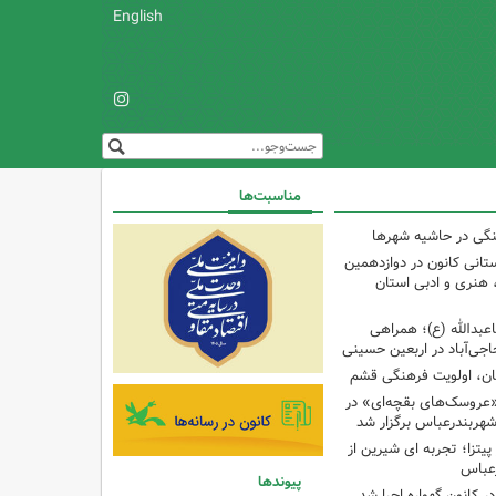
English
مناسبت‌ها
نگی در حاشیه شهرها
تانی کانون در دوازدهمین
نری و ادبی استان
اعبدالله (ع)؛ همراهی
اجی‌آباد در اربعین حسینی
کان، اولویت فرهنگی قشم
«عروسک‌های بقچه‌ای» در
شهربندرعباس برگزار شد
تزا؛ تجربه ای شیرین از
رعباس
پیوندها
ر کانون گهواره اجرا شد