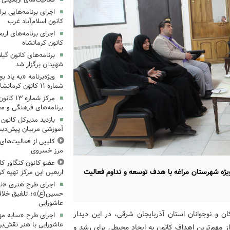
کانون اسلام‌آباد غرب
کانون کرمانشاه
برنامه‌های کانون گی
شهیدان برگزار شد
ویژه‌برنامه «به یاد 
شماره ۱۱ کانون کرمانشاه برگزار شد
مرکز شمار
برنامه‌های فرهنگی و مع
بازدید مدیرکل کانون 
آموزشی مربیان پیش‌دبس
کلیپی از فعالیت‌ها
مرز خسروی
عضو کانون کنگاور کلی
ویژه شهرستان مراغه با هدف توسعه و تداوم فعالیت
اربعین این مرکز تهیه کر
اجرای طرح هنری «نش
حسین(ع)»؛ تلفیق خلاقی
عاشورایی
ن و نوجوانان استان آذربایجان شرقی، در این دیدار
اجرای طرح «سایه مهر
عاشورایی با هنر نقش‌بر
 از مهم‌ترین اهداف کانون به ایجاد محیطی برای رشد و