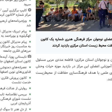
سرود
کلیپ برگزاری آیین "چ
مرکز شماره ۳کانون کرمانشاه
ویژه‌برنامه‌های اربعی
شد
پیام تبریک مدیرکل 
کهگیلویه و بویراحمد به 
 اعضای نوجوان مرکز فرهنگی هنری شماره یک کانون
پیام مدیرکل کانون 
ظت محیط زیست استان مرکزی بازدید کردند
به مناسبت روز خبرنگار؛
مرزهای فکری جامعه
تابستانی پویا، آینده
ن و نوجوانان استان مرکزی؛ فاطمه مددی مربی مسئول
کانون استان اصفهان جا
ی آموزشی اعضای این مرکز در بازدید موزه حیات وحش
عصرانه‌های دمنوشی د
فناوری‌های نوین اصفها
وی علمی با هدف فرهنگ‌سازی حفاظت از محیط‌زیست
کانون پرورش فکری خ
شد.
خدمت نشست
روایتی از عدالت فره
بررسی نظامنامه تابس
نشست شورای فرهنگی، ه
آذربایجان غربی
از دل هنر تا سوگ اب