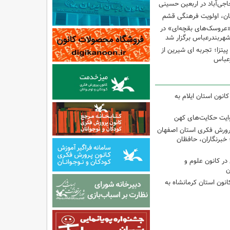
اجی‌آباد در اربعین حسینی
کان، اولویت فرهنگی قشم
«عروسک‌های بقچه‌ای» در
شهربندرعباس برگزار شد
تزا؛ تجربه ای شیرین از
رعباس
انون استان ایلام به
وایت حکایت‌های کهن
پرورش فکری استان اصفهان
 خبرنگاران، حافظان
ر کانون علوم و
ن
انون استان کرمانشاه به