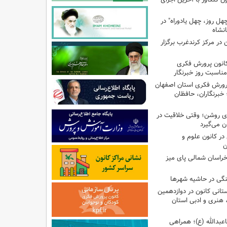
هل روز، چهل یادوراه" در
ن در مرکز کرندغرب برگزار
کانون پرورش فکری
مناسبت روز خبرنگار
پرورش فکری استان اصفهان
 خبرنگاران، حافظان
‌ای روشن؛ وقتی خلاقیت در
ن می‌گیرد
ر کانون علوم و
ن
راسان شمالی پای میز
نگی در حاشیه شهرها
تانی کانون در دوازدهمین
نری و ادبی استان
اعبدالله (ع)؛ همراهی