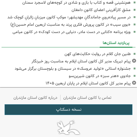
هم‌نشینیِ قصه و کتاب با بازی و شادی در کوچه‌های لاسجرد سمنان
مشقِ کارآفرینیِ اعضای کانونِ دامغان
در مسیرِ پیاده‌رویِ جاماندگانِ مهدیشهر؛ موکبِ کانون میزبانِ زائرانِ کوچک شد
«بوی سیب» در کانون پرورش فکری پرند به مناسبت اربعین امام حسین(ع)
ویژه برنامه «کتابی در دست مادر، دنیایی در دست کودک» در کانون میامی
پربازدید استان‌ها
طنین جان کلام در روایت حکایت‌های کهن
پیام تبریک مدیر کل کانون استان ایلام به مناسبت روز خبرنگار
جشنواره استانی «تولید عروسک» در سیستان و بلوچستان برگزار می‌شود
جادوی «هنر سبز» در کانون شیرین‌سو
پیام مدیر کل کانون استان ایلام در پایان اربعین ۱۴۰۵
تماس با کانون استان مازندران
درباره کانون استان مازندران
نسخه دسکتاپ