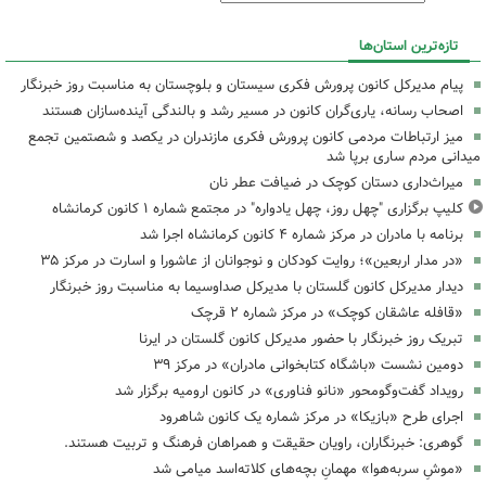
تازه‌ترین استان‌ها
پیام مدیرکل کانون پرورش فکری سیستان و بلوچستان به مناسبت روز خبرنگار
اصحاب رسانه، یاری‌گران کانون در مسیر رشد و بالندگی آینده‌سازان هستند
میز ارتباطات مردمی کانون پرورش فکری مازندران در یکصد و شصتمین تجمع
میدانی مردم ساری برپا شد
میراث‌داری دستان کوچک در ضیافت عطر نان
کلیپ برگزاری "چهل روز، چهل یادواره" در مجتمع شماره ۱ کانون کرمانشاه
برنامه با مادران در مرکز شماره ۴ کانون کرمانشاه اجرا شد
«در مدار اربعین»؛ روایت کودکان و نوجوانان از عاشورا و اسارت در مرکز ۳۵
دیدار مدیرکل کانون گلستان با مدیرکل صداوسیما به مناسبت روز خبرنگار
«قافله عاشقان کوچک» در مرکز شماره ۲ قرچک
تبریک روز خبرنگار با حضور مدیرکل کانون گلستان در ایرنا
دومین نشست «باشگاه کتابخوانی مادران» در مرکز ۳۹
رویداد گفت‌وگومحور «نانو فناوری» در کانون ارومیه برگزار شد
اجرای طرح «بازیکا» در مرکز شماره یک کانون شاهرود
گوهری: خبرنگاران، راویان حقیقت و همراهان فرهنگ و تربیت هستند.
«موشِ سربه‌هوا» مهمانِ بچه‌های کلاته‌اسد میامی شد