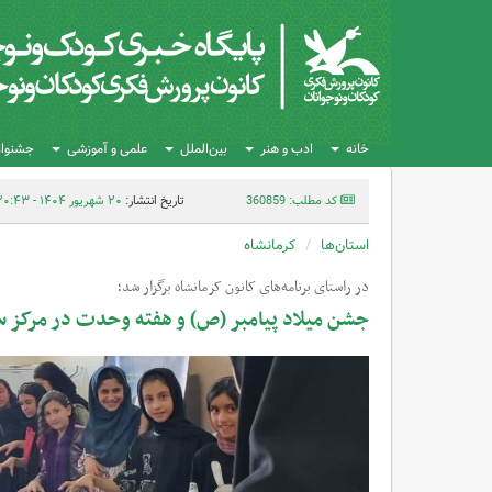
خانه
ادب و هنر
بین‌الملل
علمی و آموزشی
جشنواره
کد مطلب: 360859
تاریخ انتشار:
۲۰ شهریور ۱۴۰۴ - ۲۰:۴۳
استان‌ها
کرمانشاه
در راستای برنامه‌های کانون کرمانشاه برگزار شد؛
جشن میلاد پیامبر (ص) و هفته وحدت در مرکز 