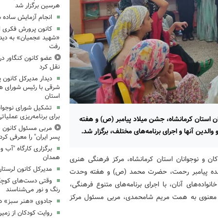
هرسین برگزار شد
انجام آزمایش ساده ش
کانون پرورش فکری اس
«شهید عجمیان» به دیدار
رفت
عضو کانون کنگاور در
نقل کرد
دیدار مدیرکل کانون 
شرقی با رئیس شورای ه
استان
تشکیل شورای نوجوانا
برای برنامه‌ریزی عملیات
ان استان کرمانشاه، جشن میلاد پیامبر (ص) و هفته
مربی مسئول کانون ق
لدین آنها و اجرای برنامه‌های مختلف، برگزار شد.
پسر ایران" را معرفی کرد
همدان
ان و نوجوانان استان کرمانشاه، مرکز فرهنگی هنری
مدیرکل کانون لرستان
نده پیامبر رحمت، حضرت محمد (ص) و هفته وحدت
وقتی دست‌های کوچک ک
واده‌های آنان، با اجرای برنامه‌های متنوع فرهنگی،
رنگ و نور می‌شناسند
سم معنوی به همت مریم شامحمدی، مربی مسئول مرکز
جادوی «هنر سبز» در
روایت کودکان از زمین