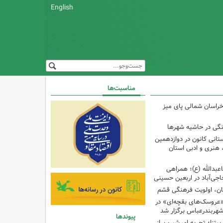
English
مناسبت‌ها
راسان شمالی پای میز
نگی در حاشیه شهرها
تانی کانون در دوازدهمین
نری و ادبی استان
اعبدالله (ع)؛ همراهی
اجی‌آباد در اربعین حسینی
کان، اولویت فرهنگی قشم
«عروسک‌های بقچه‌ای» در
شهربندرعباس برگزار شد
پیوندها
تزا؛ تجربه ای شیرین از