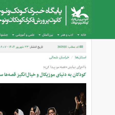
خانه
ادب و هنر
بین‌الملل
علمی و آموزشی
جشنواره
کد مطلب: 360930
تاریخ انتشار:
۲۳ شهریور ۱۴۰۴ - ۰۸:۰۷
استان‌ها
خراسان شمالی
با اجرای نمایش «قصه مو پیدا کن»؛
کودکان به دنیای موزیکال و خیال‌انگیز قصه‌ها س