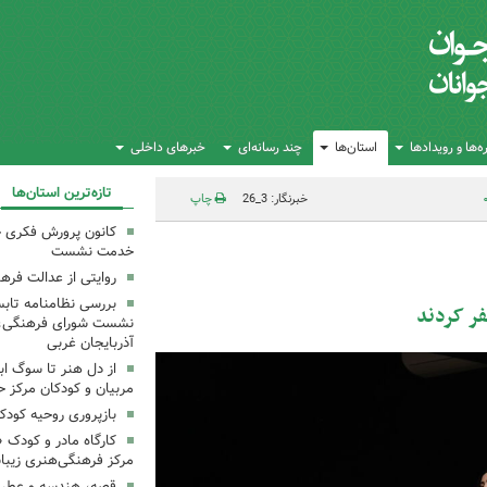
‌ها و رویدادها
استان‌ها
چند رسانه‌ای
خبرهای داخلی
تازه‌ترین استان‌ها
خبرنگار: 3_26
چاپ
کانون پرورش فکری خ
خدمت نشست
روایتی از عدالت فره
بررسی نظامنامه تابس
فر کردند
نشست شورای فرهنگی، ه
آذربایجان غربی
از دل هنر تا سوگ اب
مربیان و کودکان مرکز ح
بازپروری روحیه کود
کارگاه مادر و کودک 
مرکز فرهنگی‌هنری زیبا
قصه، هندسه و عطر پی