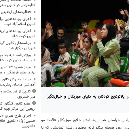
کتابخوانی در کانون بند
فعالیت‌های اربعینی د
کانون اسلام‌آباد غرب
کانون کرمانشاه
برنامه‌های کانون گی
شهیدان برگزار شد
ویژه‌برنامه «به یاد 
شماره ۱۱ کانون کرمانشاه برگزار شد
مرکز شمار
برنامه‌های فرهنگی و مع
بازدید مدیرکل کانون 
آموزشی مربیان پیش‌دبس
کلیپی از فعالیت‌ها
لاتوترنج کودکان به دنیای موزیکال و خیال‌انگیز
مرز خسروی
عضو کانون کنگاور کلی
اربعین این مرکز تهیه کر
اجرای طرح هنری «نش
وانان خراسان شمالی،نمایش خلاق موزیکال «قصه مو
حسین(ع)»؛ تلفیق خلاقی
عاشورایی
تی، روی صحنه پلاتو ترنج بجنورد رفت؛ نمایشی که با